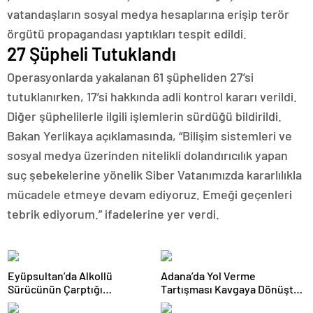
vatandaşların sosyal medya hesaplarına erişip terör
örgütü propagandası yaptıkları tespit edildi.
27 Şüpheli Tutuklandı
Operasyonlarda yakalanan 61 şüpheliden 27’si
tutuklanırken, 17’si hakkında adli kontrol kararı verildi.
Diğer şüphelilerle ilgili işlemlerin sürdüğü bildirildi.
Bakan Yerlikaya açıklamasında, “Bilişim sistemleri ve
sosyal medya üzerinden nitelikli dolandırıcılık yapan
suç şebekelerine yönelik Siber Vatanımızda kararlılıkla
mücadele etmeye devam ediyoruz. Emeği geçenleri
tebrik ediyorum.” ifadelerine yer verdi.
Eyüpsultan’da Alkollü
Adana’da Yol Verme
Sürücünün Çarptığı
Tartışması Kavgaya Dönüştü:
Motokurye Yaşamını Yitirdi:
Testereyle Saldırı Kamerada