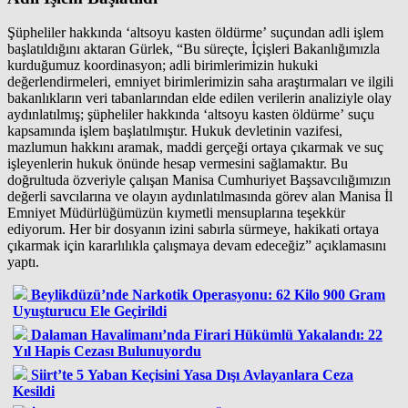
Şüpheliler hakkında ‘altsoyu kasten öldürme’ suçundan adli işlem
başlatıldığını aktaran Gürlek, “Bu süreçte, İçişleri Bakanlığımızla
kurduğumuz koordinasyon; adli birimlerimizin hukuki
değerlendirmeleri, emniyet birimlerimizin saha araştırmaları ve ilgili
bakanlıkların veri tabanlarından elde edilen verilerin analiziyle olay
aydınlatılmış; şüpheliler hakkında ‘altsoyu kasten öldürme’ suçu
kapsamında işlem başlatılmıştır. Hukuk devletinin vazifesi,
mazlumun hakkını aramak, maddi gerçeği ortaya çıkarmak ve suç
işleyenlerin hukuk önünde hesap vermesini sağlamaktır. Bu
doğrultuda özveriyle çalışan Manisa Cumhuriyet Başsavcılığımızın
değerli savcılarına ve olayın aydınlatılmasında görev alan Manisa İl
Emniyet Müdürlüğümüzün kıymetli mensuplarına teşekkür
ediyorum. Her bir dosyanın izini sabırla sürmeye, hakikati ortaya
çıkarmak için kararlılıkla çalışmaya devam edeceğiz” açıklamasını
yaptı.
Beylikdüzü’nde Narkotik Operasyonu: 62 Kilo 900 Gram
Uyuşturucu Ele Geçirildi
Dalaman Havalimanı’nda Firari Hükümlü Yakalandı: 22
Yıl Hapis Cezası Bulunuyordu
Siirt’te 5 Yaban Keçisini Yasa Dışı Avlayanlara Ceza
Kesildi