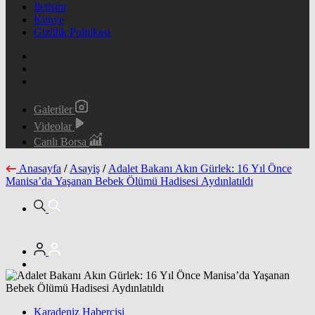
İletişim
Künye
Gizlilik Politikası
Galeriler
Videolar
Canlı Borsa
Anasayfa
/
Asayiş
/
Adalet Bakanı Akın Gürlek: 16 Yıl Önce
Manisa’da Yaşanan Bebek Ölümü Hadisesi Aydınlatıldı
Karadeniz Habercisi