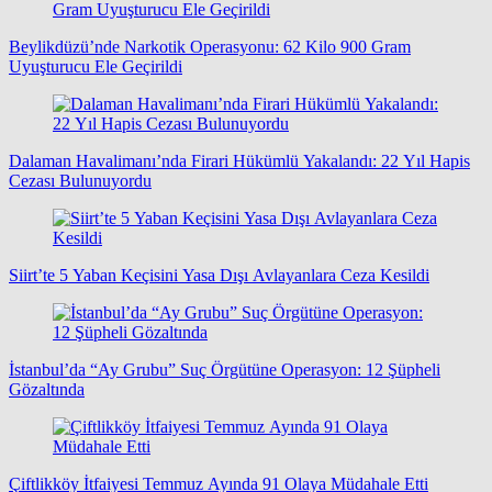
Beylikdüzü’nde Narkotik Operasyonu: 62 Kilo 900 Gram
Uyuşturucu Ele Geçirildi
Dalaman Havalimanı’nda Firari Hükümlü Yakalandı: 22 Yıl Hapis
Cezası Bulunuyordu
Siirt’te 5 Yaban Keçisini Yasa Dışı Avlayanlara Ceza Kesildi
İstanbul’da “Ay Grubu” Suç Örgütüne Operasyon: 12 Şüpheli
Gözaltında
Çiftlikköy İtfaiyesi Temmuz Ayında 91 Olaya Müdahale Etti