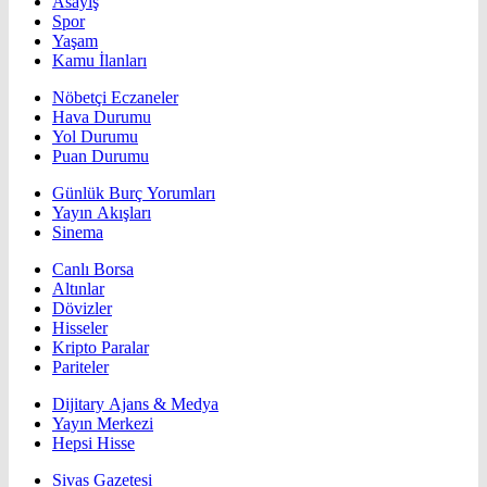
Asayiş
Spor
Yaşam
Kamu İlanları
Nöbetçi Eczaneler
Hava Durumu
Yol Durumu
Puan Durumu
Günlük Burç Yorumları
Yayın Akışları
Sinema
Canlı Borsa
Altınlar
Dövizler
Hisseler
Kripto Paralar
Pariteler
Dijitary Ajans & Medya
Yayın Merkezi
Hepsi Hisse
Sivas Gazetesi