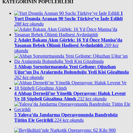
KATEGORİNİN POPÜLERLERİ
1
Yurt Dışında Aranan 90 Suçlu Türkiye’ye İade Edildi
288 kez okundu
2
Adalet Bakanı Akın Gürlek: 16 Yıl Önce Manisa’da
Yaşanan Bebek Ölümü Hadisesi Aydınlatıldı
269 kez
okundu
3
Ahbap Soruşturmasında Yeni Gelişme: Oğuzhan
Uğur’un Da Aralarında Bulunduğu Yedi Kişi Gözaltında
262 kez okundu
4
Ahbap Derneği’ne Yönelik Operasyon: Haluk Levent
Ve 18 Şüpheli Gözaltına Alındı
232 kez okundu
5
Yalova’da Jandarma Operasyonunda Bandrolsüz
Tütün Ele Geçirildi
224 kez okundu