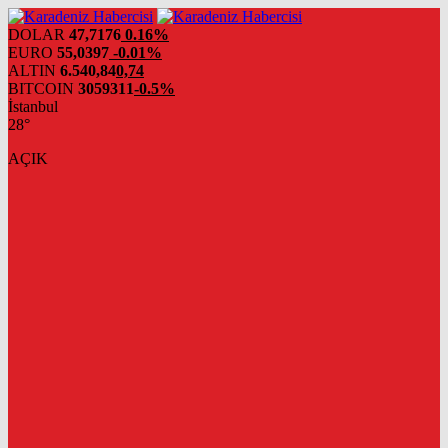
DOLAR
47,7176
0.16%
EURO
55,0397
-0.01%
ALTIN
6.540,84
0,74
BITCOIN
3059311
-0.5%
İstanbul
28°
AÇIK