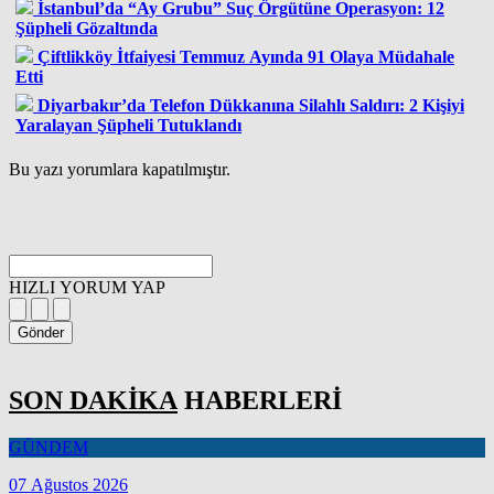
İstanbul’da “Ay Grubu” Suç Örgütüne Operasyon: 12
Şüpheli Gözaltında
Çiftlikköy İtfaiyesi Temmuz Ayında 91 Olaya Müdahale
Etti
Diyarbakır’da Telefon Dükkanına Silahlı Saldırı: 2 Kişiyi
Yaralayan Şüpheli Tutuklandı
Bu yazı yorumlara kapatılmıştır.
HIZLI YORUM YAP
Gönder
SON DAKİKA
HABERLERİ
GÜNDEM
07 Ağustos 2026