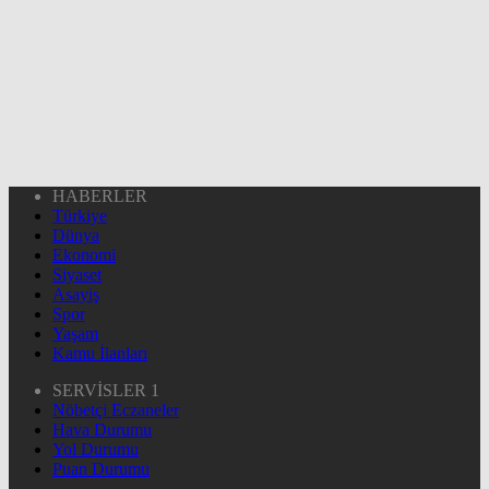
HABERLER
Türkiye
Dünya
Ekonomi
Siyaset
Asayiş
Spor
Yaşam
Kamu İlanları
SERVİSLER 1
Nöbetçi Eczaneler
Hava Durumu
Yol Durumu
Puan Durumu