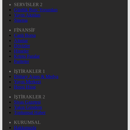
SERVİSLER 2
Günlük Burç Yorumları
Yayın Akışları
Sinema
FİNANSİF
Canlı Borsa
Altınlar
Dövizler
Hisseler
Kripto Paralar
Pariteler
İŞTİRAKLER 1
Dijitary Ajans & Medya
Yayın Merkezi
Hepsi Hisse
İŞTİRAKLER 2
Sivas Gazetesi
Yakın Gündem
Toplumsal Haber
KURUMSAL
Hakkımızda