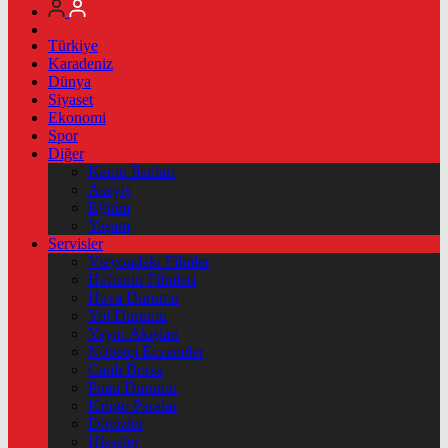
Türkiye
Karadeniz
Dünya
Siyaset
Ekonomi
Spor
Diğer
Kamu İlanları
Asayiş
Eğitim
Yaşam
Servisler
Vizyondaki Filmler
Haftanin Filmleri
Hava Durumu
Yol Durumu
Yayın Akışları
Nöbetçi Eczaneler
Canlı Borsa
Puan Durumu
Kripto Paralar
Dövizler
Hisseler