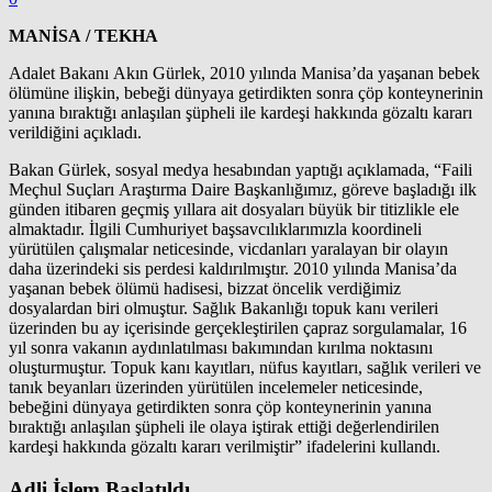
MANİSA / TEKHA
Adalet Bakanı Akın Gürlek, 2010 yılında Manisa’da yaşanan bebek
ölümüne ilişkin, bebeği dünyaya getirdikten sonra çöp konteynerinin
yanına bıraktığı anlaşılan şüpheli ile kardeşi hakkında gözaltı kararı
verildiğini açıkladı.
Bakan Gürlek, sosyal medya hesabından yaptığı açıklamada, “Faili
Meçhul Suçları Araştırma Daire Başkanlığımız, göreve başladığı ilk
günden itibaren geçmiş yıllara ait dosyaları büyük bir titizlikle ele
almaktadır. İlgili Cumhuriyet başsavcılıklarımızla koordineli
yürütülen çalışmalar neticesinde, vicdanları yaralayan bir olayın
daha üzerindeki sis perdesi kaldırılmıştır. 2010 yılında Manisa’da
yaşanan bebek ölümü hadisesi, bizzat öncelik verdiğimiz
dosyalardan biri olmuştur. Sağlık Bakanlığı topuk kanı verileri
üzerinden bu ay içerisinde gerçekleştirilen çapraz sorgulamalar, 16
yıl sonra vakanın aydınlatılması bakımından kırılma noktasını
oluşturmuştur. Topuk kanı kayıtları, nüfus kayıtları, sağlık verileri ve
tanık beyanları üzerinden yürütülen incelemeler neticesinde,
bebeğini dünyaya getirdikten sonra çöp konteynerinin yanına
bıraktığı anlaşılan şüpheli ile olaya iştirak ettiği değerlendirilen
kardeşi hakkında gözaltı kararı verilmiştir” ifadelerini kullandı.
Adli İşlem Başlatıldı