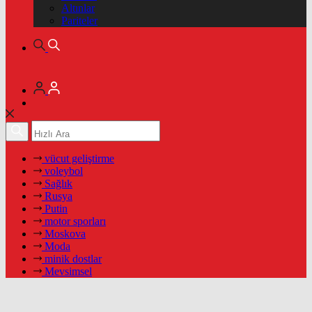
Altınlar
Pariteler
vücut geliştirme
voleybol
Sağlık
Rusya
Putin
motor sporları
Moskova
Moda
minik dostlar
Mevsimsel