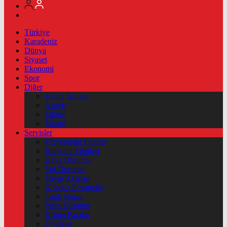
Türkiye
Karadeniz
Dünya
Siyaset
Ekonomi
Spor
Diğer
Kamu İlanları
Asayiş
Eğitim
Yaşam
Servisler
Vizyondaki Filmler
Haftanin Filmleri
Hava Durumu
Yol Durumu
Yayın Akışları
Nöbetçi Eczaneler
Canlı Borsa
Puan Durumu
Kripto Paralar
Dövizler