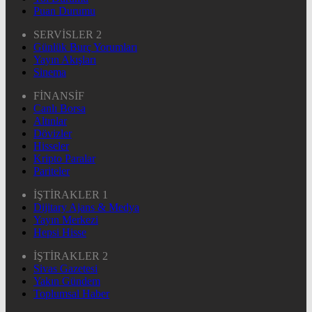
Puan Durumu
SERVİSLER 2
Günlük Burç Yorumları
Yayın Akışları
Sinema
FİNANSİF
Canlı Borsa
Altınlar
Dövizler
Hisseler
Kripto Paralar
Pariteler
İŞTİRAKLER 1
Dijitary Ajans & Medya
Yayın Merkezi
Hepsi Hisse
İŞTİRAKLER 2
Sivas Gazetesi
Yakın Gündem
Toplumsal Haber