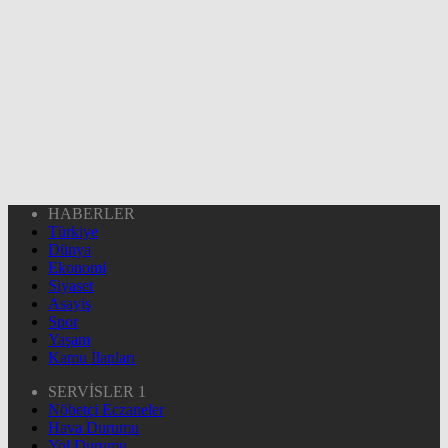
HABERLER
Türkiye
Dünya
Ekonomi
Siyaset
Asayiş
Spor
Yaşam
Kamu İlanları
SERVİSLER 1
Nöbetçi Eczaneler
Hava Durumu
Yol Durumu