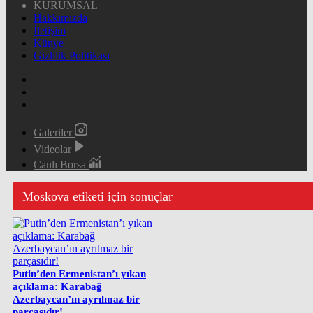
KURUMSAL
Hakkımızda
İletişim
Künye
Gizlilik Politikası
Galeriler
Videolar
Canlı Borsa
Moskova etiketi için sonuçlar
Putin’den Ermenistan’ı yıkan
açıklama: Karabağ
Azerbaycan’ın ayrılmaz bir
parçasıdır!