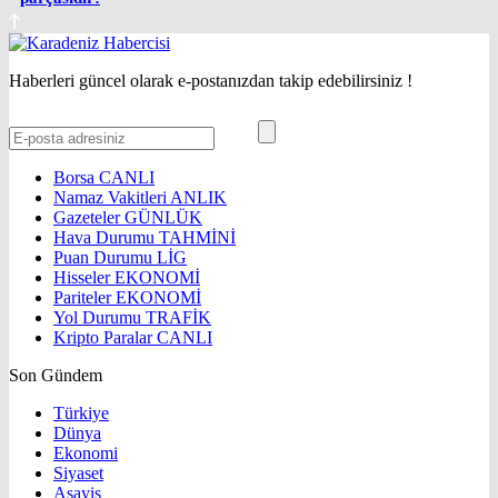
Haberleri güncel olarak e-postanızdan takip edebilirsiniz !
Borsa
CANLI
Namaz Vakitleri
ANLIK
Gazeteler
GÜNLÜK
Hava Durumu
TAHMİNİ
Puan Durumu
LİG
Hisseler
EKONOMİ
Pariteler
EKONOMİ
Yol Durumu
TRAFİK
Kripto Paralar
CANLI
Son Gündem
Türkiye
Dünya
Ekonomi
Siyaset
Asayiş