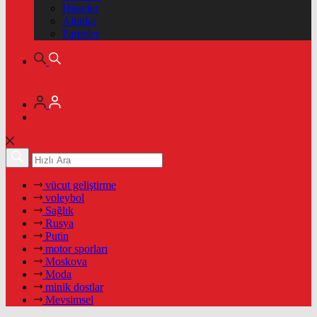
Hisseler
Altınlar
Pariteler
vücut geliştirme
voleybol
Sağlık
Rusya
Putin
motor sporları
Moskova
Moda
minik dostlar
Mevsimsel