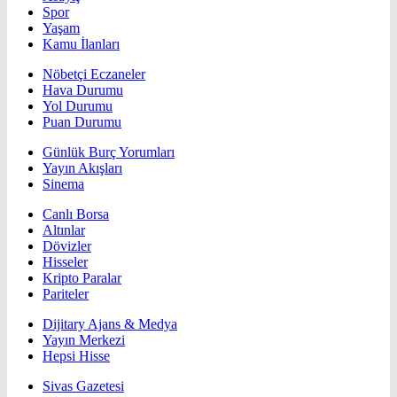
Spor
Yaşam
Kamu İlanları
Nöbetçi Eczaneler
Hava Durumu
Yol Durumu
Puan Durumu
Günlük Burç Yorumları
Yayın Akışları
Sinema
Canlı Borsa
Altınlar
Dövizler
Hisseler
Kripto Paralar
Pariteler
Dijitary Ajans & Medya
Yayın Merkezi
Hepsi Hisse
Sivas Gazetesi