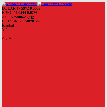
DOLAR
47,5972
0.06%
EURO
55,0544
0.07%
ALTIN
6.506,23
0,16
BITCOIN
3053482
0.5%
İstanbul
31°
AÇIK