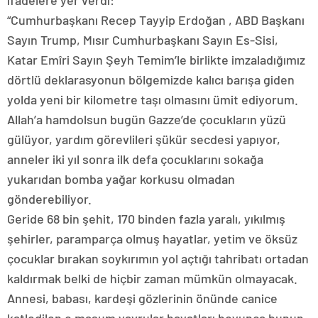
ifadelere yer verdi:
“Cumhurbaşkanı Recep Tayyip Erdoğan , ABD Başkanı
Sayın Trump, Mısır Cumhurbaşkanı Sayın Es-Sisi,
Katar Emîri Sayın Şeyh Temim’le birlikte imzaladığımız
dörtlü deklarasyonun bölgemizde kalıcı barışa giden
yolda yeni bir kilometre taşı olmasını ümit ediyorum.
Allah’a hamdolsun bugün Gazze’de çocukların yüzü
gülüyor, yardım görevlileri şükür secdesi yapıyor,
anneler iki yıl sonra ilk defa çocuklarını sokağa
yukarıdan bomba yağar korkusu olmadan
gönderebiliyor.
Geride 68 bin şehit, 170 binden fazla yaralı, yıkılmış
şehirler, paramparça olmuş hayatlar, yetim ve öksüz
çocuklar bırakan soykırımın yol açtığı tahribatı ortadan
kaldırmak belki de hiçbir zaman mümkün olmayacak.
Annesi, babası, kardeşi gözlerinin önünde canice