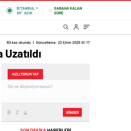
SABAHA KALAN
İSTANBUL
SÜRE
30°
AÇIK
80 kez okundu
|
Güncelleme: 22 Ekim 2025 01:17
 Uzatıldı
HIZLI YORUM YAP
GÖNDER
SON DAKİKA
HABERLERİ