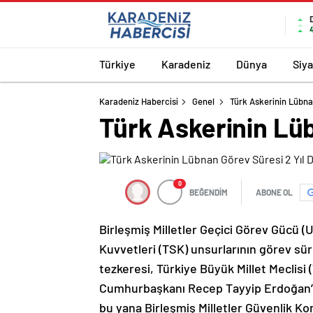
Türkiye
Karadeniz
Dünya
Siy
Karadeniz Habercisi
Genel
Türk Askerinin Lübnan
Türk Askerinin Lüb
0
BEĞENDİM
ABONE OL
Birleşmiş Milletler Geçici Görev Gücü 
Kuvvetleri (TSK) unsurlarının görev sür
tezkeresi, Türkiye Büyük Millet Meclisi
Cumhurbaşkanı Recep Tayyip Erdoğan’ın
bu yana Birleşmiş Milletler Güvenlik Ko