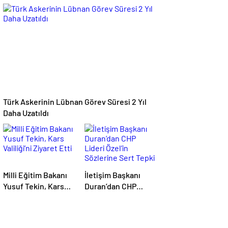
İstemiyorum”
Anlaşma: İşbirliği
Güçleniyor
Türk Askerinin Lübnan Görev Süresi 2 Yıl
Daha Uzatıldı
Milli Eğitim Bakanı
İletişim Başkanı
Yusuf Tekin, Kars
Duran’dan CHP
Valiliği’ni Ziyaret
Lideri Özel’in
Etti
Sözlerine Sert Tepki