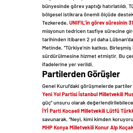
bünyesinde görev yaptığı hatırlatıldı. T
bölgesel istikrara önemli ölçüde destek
Tezkerede,
UNIFIL’in görev süresinin 31
misyonun tedricen tasfiye sürecine gire
tarihinden itibaren 2 yıl daha Lübnan’d
Metinde, “Türkiye’nin katkısı, Birleşmiş
sürdürülmesine hizmet etmiştir. Bu çe
ifadelerine yer verildi.
Partilerden Görüşler
Genel Kurul’daki görüşmelerde partiler
Yeni Yol Partisi İstanbul Milletvekili M
güç” unsuru olarak değerlendirilebilece
İYİ Parti Kocaeli Milletvekili Lütfü Tür
savunarak, “Neyi, kimi kimden koruyoru
MHP Konya Milletvekili Konur Alp Koça