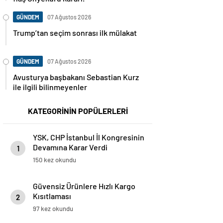
GÜNDEM
07 Ağustos 2026
Trump’tan seçim sonrası ilk mülakat
GÜNDEM
07 Ağustos 2026
Avusturya başbakanı Sebastian Kurz
ile ilgili bilinmeyenler
KATEGORİNİN POPÜLERLERİ
YSK, CHP İstanbul İl Kongresinin
Devamına Karar Verdi
1
150 kez okundu
Güvensiz Ürünlere Hızlı Kargo
Kısıtlaması
2
97 kez okundu