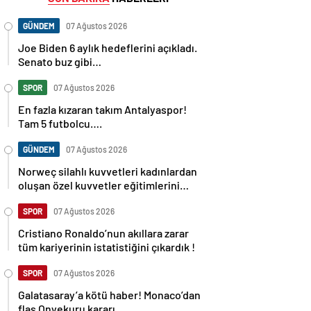
GÜNDEM
07 Ağustos 2026
Joe Biden 6 aylık hedeflerini açıkladı.
Senato buz gibi…
SPOR
07 Ağustos 2026
En fazla kızaran takım Antalyaspor!
Tam 5 futbolcu….
GÜNDEM
07 Ağustos 2026
Norweç silahlı kuvvetleri kadınlardan
oluşan özel kuvvetler eğitimlerini
başlattı.
SPOR
07 Ağustos 2026
Cristiano Ronaldo’nun akıllara zarar
tüm kariyerinin istatistiğini çıkardık !
SPOR
07 Ağustos 2026
Galatasaray’a kötü haber! Monaco’dan
flaş Onyekuru kararı.