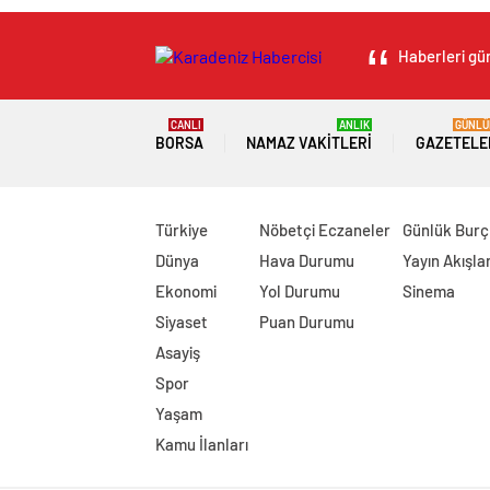
Haberleri gün
CANLI
ANLIK
GÜNLÜ
BORSA
NAMAZ VAKITLERI
GAZETELE
Türkiye
Nöbetçi Eczaneler
Günlük Burç
Dünya
Hava Durumu
Yayın Akışlar
Ekonomi
Yol Durumu
Sinema
Siyaset
Puan Durumu
Asayiş
Spor
Yaşam
Kamu İlanları