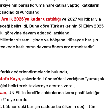
ürkiye’nin barışı koruma harekâtına yaptığı katkıların
 sağladığı vurgulandı.
 Aralık 2026’ya kadar uzatıldığı
ve 2027 yılı itibarıyla
ceği belirtildi. Buna göre Türk askerinin 31 Ekim 2025
aki görevine devam edeceği açıklandı.
 Milletler sistemi içinde ve bölgesel düzeyde barışın
rçevede katkımızın devamı önem arz etmektedir”
 farklı değerlendirmelerde bulundu.
ustafa Kaya
, askerlerin Lübnan’daki varlığının “yumuşak
ğini belirterek tezkereye destek verdi.
kkan
, UNIFIL’in İsrail’in saldırılarına karşı pasif kaldığını
z?” diye sordu.
k
, Lübnan’daki barışın sadece bu ülkenin değil, tüm