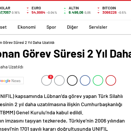
DOLAR
EURO
ALTIN
BITCOIN
47,7057
54,9984
6.496,06
3066226
0.16%
-0.04%
0,05
-0.5%
aset
Ekonomi
Spor
Diğer
Servisler
 Görev Süresi 2 Yıl Daha Uzatıldı
nan Görev Süresi 2 Yıl Daha
0
News
(UNIFIL) kapsamında Lübnan’da görev yapan Türk Silahlı
esinin 2 yıl daha uzatılmasına ilişkin Cumhurbaşkanlığı
 (TBMM) Genel Kurulu’nda kabul edildi.
 imzasını taşıyan tezkerede, Türkiye’nin 2006 yılından
nseyi’nin 1701 sayılı kararı doğrultusunda UNIFIL