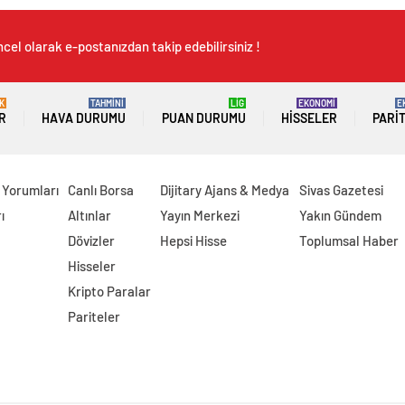
cel olarak e-postanızdan takip edebilirsiniz !
K
TAHMİNİ
LİG
EKONOMİ
E
R
HAVA DURUMU
PUAN DURUMU
HISSELER
PARI
 Yorumları
Canlı Borsa
Dijitary Ajans & Medya
Sivas Gazetesi
ı
Altınlar
Yayın Merkezi
Yakın Gündem
Dövizler
Hepsi Hisse
Toplumsal Haber
Hisseler
Kripto Paralar
Pariteler