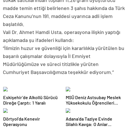
sokak satıcılarından toplam 11,26 gram uyuşturucu
madde temin ettiği belirlenen 3 şahıs hakkında da Türk
Ceza Kanunu’nun 191. maddesi uyarınca adli işlem
başlatıldı.
Vali Dr. Ahmet Hamdi Usta, operasyona ilişkin yaptığı
açıklamada şu ifadeleri kullandı:
“İlimizin huzur ve güvenliği için kararlılıkla yürütülen bu
başarılı çalışmalar dolayısıyla İl Emniyet
Müdürlüğümüze ve süreci titizlikle yürüten
Cumhuriyet Başsavcılığımıza teşekkür ediyorum.”
Eskişehir’de Alkollü Sürücü
MSÜ Deniz Astsubay Meslek
Direğe Çarptı: 1 Yaralı
Yüksekokulu Öğrencileri
Geleceğe Hazırlanıyor
Dörtyol’da Kenevir
Adana’da Taziye Evinde
Operasyonu
Silahlı Kavga: O Anlar