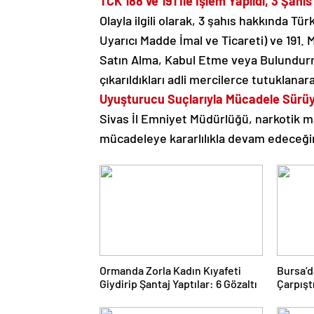
TCK 188 ve 191 İle İşlem Yapıldı, 3 Şahı
Olayla ilgili olarak, 3 şahıs hakkında 
Uyarıcı Madde İmal ve Ticareti) ve 191
Satın Alma, Kabul Etme veya Bulundurma
çıkarıldıkları adli mercilerce tutuklanar
Uyuşturucu Suçlarıyla Mücadele Sürü
Sivas İl Emniyet Müdürlüğü, narkotik ma
mücadeleye kararlılıkla devam edeceğini
Ormanda Zorla Kadın Kıyafeti
Bursa’d
Giydirip Şantaj Yaptılar: 6 Gözaltı
Çarpıştı