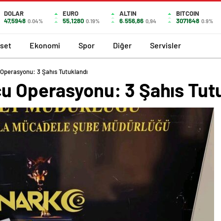
DOLAR
EURO
ALTIN
BITCOIN
47,5948
55,1280
6.556,86
3071648
0.04%
0.19%
0,94
0.9%
aset
Ekonomi
Spor
Diğer
Servisler
 Operasyonu: 3 Şahıs Tutuklandı
cu Operasyonu: 3 Şahıs Tut