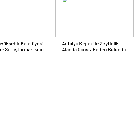
üyükşehir Belediyesi
Antalya Kepez’de Zeytinlik
ine Soruşturma: İkinci
Alanda Cansız Beden Bulundu
 2 Gözaltı