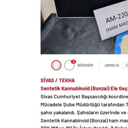
0
BEĞENDİM
ABONE OL
SİVAS / TEKHA
Sentetik Kannabinoid (Bonzai) Ele Geçi
Sivas Cumhuriyet Başsavcılığı koordine
Mücadele Şube Müdürlüğü tarafından 7
şahıs yakalandı. Şahısların üzerinde ve
Sentetik Kannabinoid (Bonzai) ham madd