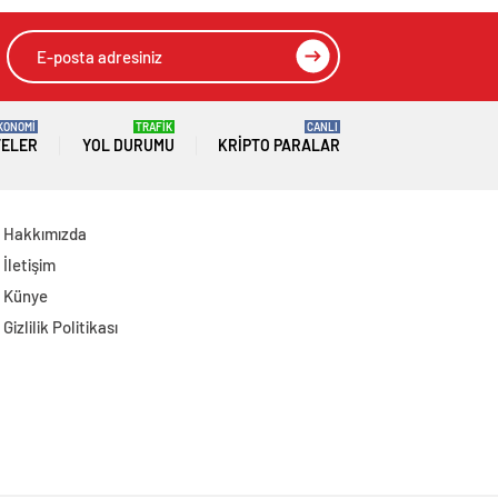
Kaybedenlerin
Ailelerini Kabul Etti
KONOMİ
TRAFİK
CANLI
TELER
YOL DURUMU
KRIPTO PARALAR
Hakkımızda
İletişim
Künye
Gizlilik Politikası