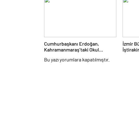
Cumhurbaşkanı Erdoğan,
İzmir B
Kahramanmaraş’taki Okul
İştirak
Saldırısında Hayatını
Dalgada
Bu yazı yorumlara kapatılmıştır.
Kaybedenlerin Ailelerini Kabul
Etti