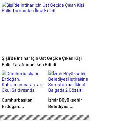
Giydirip Şantaj
Ölü
Yaptılar: 6 Gözaltı
Şişli’de İntihar İçin Üst Geçide Çıkan Kişi
Polis Tarafından İkna Edildi
Cumhurbaşkanı
İzmir Büyükşehir
Erdoğan,
Belediyesi
Kahramanmaraş’taki
İştirakine
Okul Saldırısında
Soruşturma: İkinci
Hayatını
Dalgada 2 Gözaltı