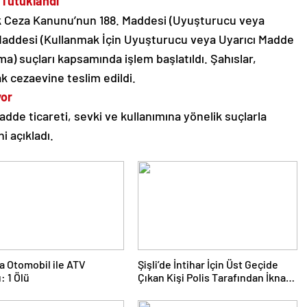
s Tutuklandı
Türk Ceza Kanunu’nun 188. Maddesi (Uyuşturucu veya
. Maddesi (Kullanmak İçin Uyuşturucu veya Uyarıcı Madde
) suçları kapsamında işlem başlatıldı. Şahıslar,
ak cezaevine teslim edildi.
yor
dde ticareti, sevki ve kullanımına yönelik suçlarla
 açıkladı.
a Otomobil ile ATV
Şişli’de İntihar İçin Üst Geçide
: 1 Ölü
Çıkan Kişi Polis Tarafından İkna
Edildi