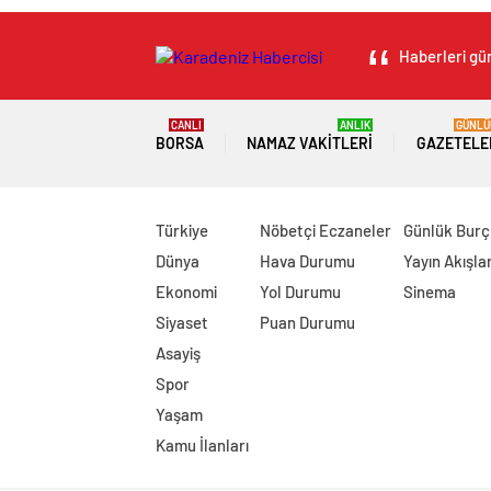
Haberleri gün
CANLI
ANLIK
GÜNLÜ
BORSA
NAMAZ VAKITLERI
GAZETELE
Türkiye
Nöbetçi Eczaneler
Günlük Burç
Dünya
Hava Durumu
Yayın Akışlar
Ekonomi
Yol Durumu
Sinema
Siyaset
Puan Durumu
Asayiş
Spor
Yaşam
Kamu İlanları