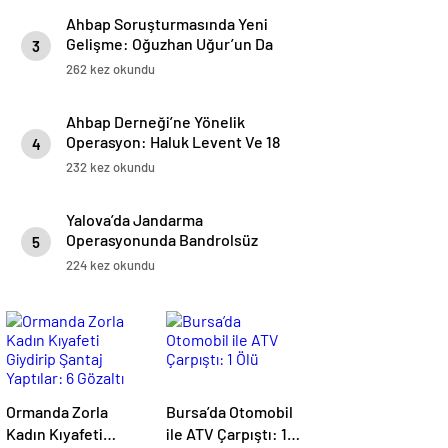
Ahbap Soruşturmasında Yeni
Gelişme: Oğuzhan Uğur’un Da
3
Aralarında Bulunduğu Yedi Kişi
262 kez okundu
Gözaltında
Ahbap Derneği’ne Yönelik
Operasyon: Haluk Levent Ve 18
4
Şüpheli Gözaltına Alındı
232 kez okundu
Yalova’da Jandarma
Operasyonunda Bandrolsüz
5
Tütün Ele Geçirildi
224 kez okundu
Ormanda Zorla
Bursa’da Otomobil
Kadın Kıyafeti
ile ATV Çarpıştı: 1