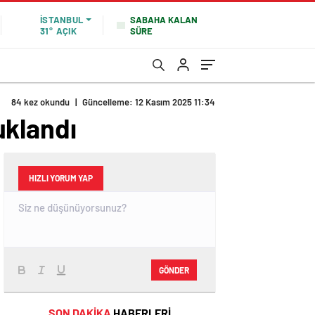
SABAHA KALAN
İSTANBUL
SÜRE
31°
AÇIK
84 kez okundu
|
Güncelleme: 12 Kasım 2025 11:34
uklandı
HIZLI YORUM YAP
GÖNDER
SON DAKİKA
HABERLERİ