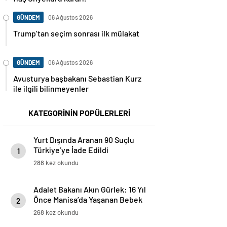
GÜNDEM
06 Ağustos 2026
Trump’tan seçim sonrası ilk mülakat
GÜNDEM
06 Ağustos 2026
Avusturya başbakanı Sebastian Kurz
ile ilgili bilinmeyenler
KATEGORİNİN POPÜLERLERİ
Yurt Dışında Aranan 90 Suçlu
Türkiye’ye İade Edildi
1
288 kez okundu
Adalet Bakanı Akın Gürlek: 16 Yıl
Önce Manisa’da Yaşanan Bebek
2
Ölümü Hadisesi Aydınlatıldı
268 kez okundu