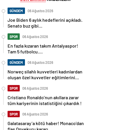
GÜNDEM
06 Ağustos 2026
Joe Biden 6 aylık hedeflerini açıkladı.
Senato buz gibi…
SPOR
06 Ağustos 2026
En fazla kızaran takım Antalyaspor!
Tam 5 futbolcu….
GÜNDEM
06 Ağustos 2026
Norweç silahlı kuvvetleri kadınlardan
oluşan özel kuvvetler eğitimlerini
başlattı.
SPOR
06 Ağustos 2026
Cristiano Ronaldo’nun akıllara zarar
tüm kariyerinin istatistiğini çıkardık !
SPOR
06 Ağustos 2026
Galatasaray’a kötü haber! Monaco’dan
flaş Onyekuru kararı.