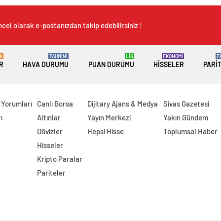
cel olarak e-postanızdan takip edebilirsiniz !
K
TAHMİNİ
LİG
EKONOMİ
E
R
HAVA DURUMU
PUAN DURUMU
HISSELER
PARI
 Yorumları
Canlı Borsa
Dijitary Ajans & Medya
Sivas Gazetesi
ı
Altınlar
Yayın Merkezi
Yakın Gündem
Dövizler
Hepsi Hisse
Toplumsal Haber
Hisseler
Kripto Paralar
Pariteler