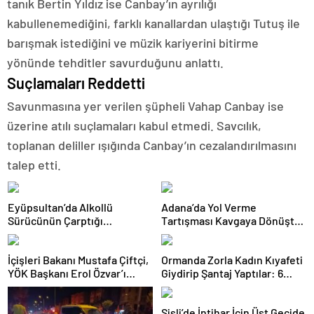
tanık Bertin Yıldız ise Canbay’ın ayrılığı
kabullenemediğini, farklı kanallardan ulaştığı Tutuş ile
barışmak istediğini ve müzik kariyerini bitirme
yönünde tehditler savurduğunu anlattı.
Suçlamaları Reddetti
Savunmasına yer verilen şüpheli Vahap Canbay ise
üzerine atılı suçlamaları kabul etmedi. Savcılık,
toplanan deliller ışığında Canbay’ın cezalandırılmasını
talep etti.
Eyüpsultan’da Alkollü
Adana’da Yol Verme
Sürücünün Çarptığı
Tartışması Kavgaya Dönüştü:
Motokurye Yaşamını Yitirdi:
Testereyle Saldırı Kamerada
Sanığın Tahliyesine Aileden
İçişleri Bakanı Mustafa Çiftçi,
Ormanda Zorla Kadın Kıyafeti
Tepki
YÖK Başkanı Erol Özvar’ı
Giydirip Şantaj Yaptılar: 6
Ziyaret Etti
Gözaltı
Şişli’de İntihar İçin Üst Geçide