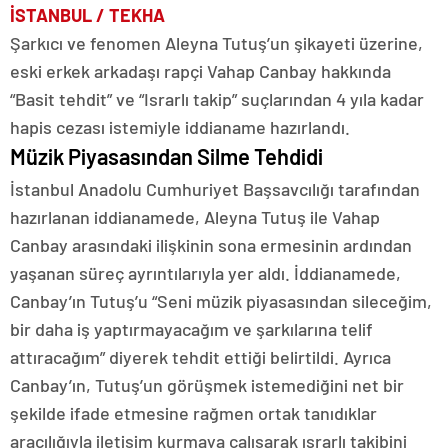
İSTANBUL / TEKHA
Şarkıcı ve fenomen Aleyna Tutuş’un şikayeti üzerine,
eski erkek arkadaşı rapçi Vahap Canbay hakkında
“Basit tehdit” ve “Israrlı takip” suçlarından 4 yıla kadar
hapis cezası istemiyle iddianame hazırlandı.
Müzik Piyasasından Silme Tehdidi
İstanbul Anadolu Cumhuriyet Başsavcılığı tarafından
hazırlanan iddianamede, Aleyna Tutuş ile Vahap
Canbay arasındaki ilişkinin sona ermesinin ardından
yaşanan süreç ayrıntılarıyla yer aldı. İddianamede,
Canbay’ın Tutuş’u “Seni müzik piyasasından sileceğim,
bir daha iş yaptırmayacağım ve şarkılarına telif
attıracağım” diyerek tehdit ettiği belirtildi. Ayrıca
Canbay’ın, Tutuş’un görüşmek istemediğini net bir
şekilde ifade etmesine rağmen ortak tanıdıklar
aracılığıyla iletişim kurmaya çalışarak ısrarlı takibini