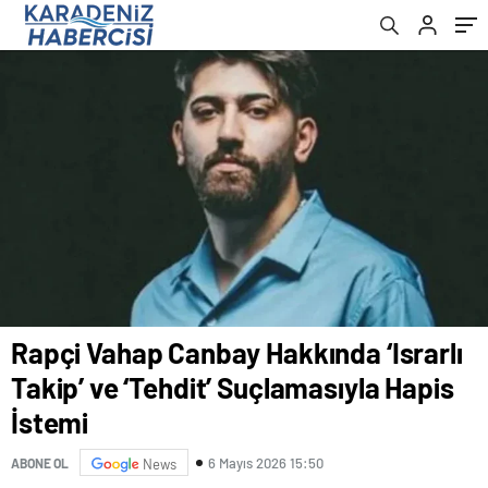
Rapçi Vahap Canbay Hakkında ‘Israrlı
Takip’ ve ‘Tehdit’ Suçlamasıyla Hapis
İstemi
6 Mayıs 2026 15:50
ABONE OL
News