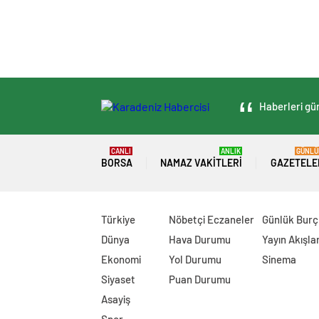
Haberleri gün
CANLI
ANLIK
GÜNLÜ
BORSA
NAMAZ VAKITLERI
GAZETELE
Türkiye
Nöbetçi Eczaneler
Günlük Burç
Dünya
Hava Durumu
Yayın Akışlar
Ekonomi
Yol Durumu
Sinema
Siyaset
Puan Durumu
Asayiş