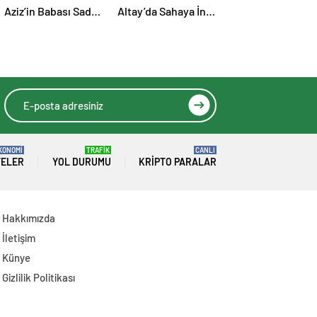
Aziz’in Babası Sadri
Altay’da Sahaya İniş
Aziz Hayatını
Zamanı: Siyah-
Kaybetti
Beyazlılar Topbaşı
Yapıyor
KONOMİ
TRAFİK
CANLI
TELER
YOL DURUMU
KRIPTO PARALAR
Hakkımızda
İletişim
Künye
Gizlilik Politikası