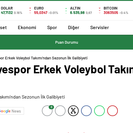
DOLAR
EURO
ALTIN
BITCOIN
47,7132
55,0347
6.535,98
3063505
0.16%
-0.01%
0,67
-0.4%
aset
Ekonomi
Spor
Diğer
Servisler
Puan Durumu
r Erkek Voleybol Takımı’ndan Sezonun İlk Galibiyeti
espor Erkek Voleybol Tak
0
News