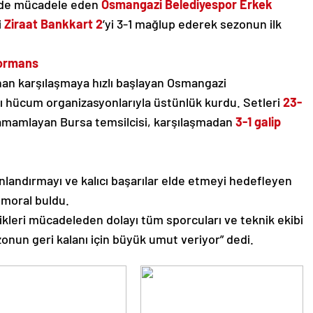
’nde mücadele eden
Osmangazi Belediyespor Erkek
i
Ziraat Bankkart 2
’yi 3-1 mağlup ederek sezonun ilk
formans
nan karşılaşmaya hızlı başlayan Osmangazi
ılı hücum organizasyonlarıyla üstünlük kurdu. Setleri
23-
a tamamlayan Bursa temsilcisi, karşılaşmadan
3-1 galip
landırmayı ve kalıcı başarılar elde etmeyi hedefleyen
 moral buldu.
ikleri mücadeleden dolayı tüm sporcuları ve teknik ekibi
onun geri kalanı için büyük umut veriyor” dedi.