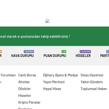
cel olarak e-postanızdan takip edebilirsiniz !
K
TAHMİNİ
LİG
EKONOMİ
E
R
HAVA DURUMU
PUAN DURUMU
HISSELER
PARI
 Yorumları
Canlı Borsa
Dijitary Ajans & Medya
Sivas Gazetesi
ı
Altınlar
Yayın Merkezi
Yakın Gündem
Dövizler
Hepsi Hisse
Toplumsal Haber
Hisseler
Kripto Paralar