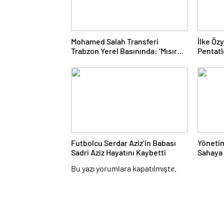
Mohamed Salah Transferi
İlke Öz
Trabzon Yerel Basınında: ‘Mısır
Pentat
Kralı Trabzon’da’
Finale 
Futbolcu Serdar Aziz’in Babası
Yönetim
Sadri Aziz Hayatını Kaybetti
Sahaya 
Beyazlı
Bu yazı yorumlara kapatılmıştır.