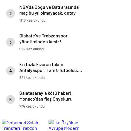
NBA’da Doğu ve Batı arasında
maç bu yıl olmayacak, detay
2
haberimizde.
1118 kez okundu
Diabate’ye Trabzonspor
yönetiminden kesik! .
3
922 kez okundu
En fazla kızaran takım
Antalyaspor! Tam 5 futbolcu….
4
821 kez okundu
Galatasaray’a kötü haber!
Monaco’dan flaş Onyekuru
5
kararı.
774 kez okundu