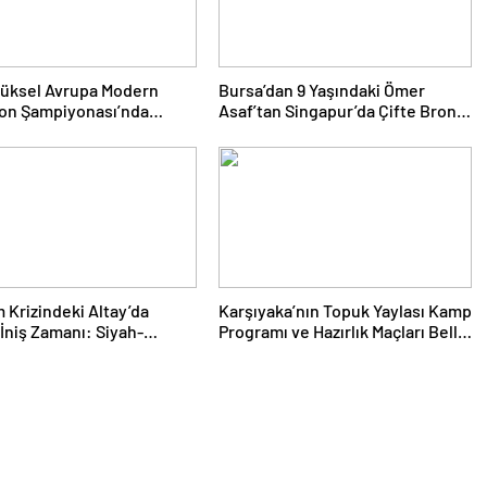
yüksel Avrupa Modern
Bursa’dan 9 Yaşındaki Ömer
lon Şampiyonası’nda
Asaf’tan Singapur’da Çifte Bronz
Yükseldi
Madalya
 Krizindeki Altay’da
Karşıyaka’nın Topuk Yaylası Kamp
İniş Zamanı: Siyah-
Programı ve Hazırlık Maçları Belli
lar Topbaşı Yapıyor
Oldu