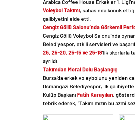
Arabica Coffee House Erkekler 1. Ligi
Voleybol Takımı
, sahasında konuk ettiğ
galibiyetini elde etti.
Cengiz Göllü Salonu’nda Görkemli Per
Cengiz Göllü Voleybol Salonu’nda oyna
Belediyespor, etkili servisleri ve başar
25, 25-20, 25-15 ve 25-18
’lik skorlarl
ayrıldı.
Takımdan Moral Dolu Başlangıç
Bursa’da erkek voleybolunu yeniden can
Osmangazi Belediyespor, ilk galibiyetle
Kulüp Başkanı
Fatih Karayılan
, gösterd
tebrik ederek, “Takımımızın bu azmi sez