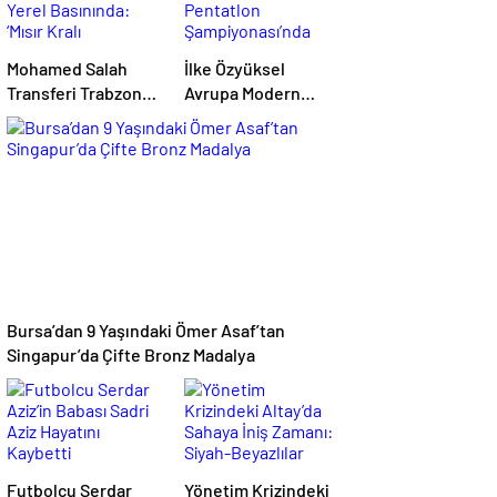
Mohamed Salah
İlke Özyüksel
Transferi Trabzon
Avrupa Modern
Yerel Basınında:
Pentatlon
‘Mısır Kralı
Şampiyonası’nda
Trabzon’da’
Finale Yükseldi
Bursa’dan 9 Yaşındaki Ömer Asaf’tan
Singapur’da Çifte Bronz Madalya
Futbolcu Serdar
Yönetim Krizindeki