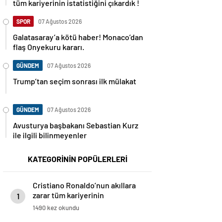
tüm kariyerinin istatistiğini çıkardık !
SPOR
07 Ağustos 2026
Galatasaray’a kötü haber! Monaco’dan
flaş Onyekuru kararı.
GÜNDEM
07 Ağustos 2026
Trump’tan seçim sonrası ilk mülakat
GÜNDEM
07 Ağustos 2026
Avusturya başbakanı Sebastian Kurz
ile ilgili bilinmeyenler
KATEGORİNİN POPÜLERLERİ
Cristiano Ronaldo’nun akıllara
zarar tüm kariyerinin
1
istatistiğini çıkardık !
1490 kez okundu