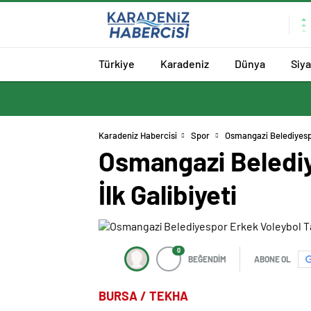
Türkiye
Karadeniz
Dünya
Siy
Karadeniz Habercisi
Spor
Osmangazi Belediyespo
Osmangazi Belediy
İlk Galibiyeti
0
BEĞENDİM
ABONE OL
BURSA / TEKHA