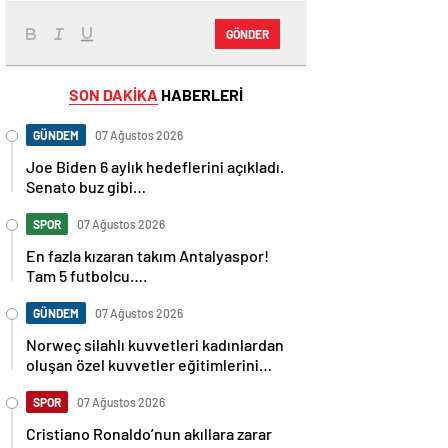
GÖNDER
SON DAKİKA
HABERLERİ
GÜNDEM
07 Ağustos 2026
Joe Biden 6 aylık hedeflerini açıkladı.
Senato buz gibi…
SPOR
07 Ağustos 2026
En fazla kızaran takım Antalyaspor!
Tam 5 futbolcu….
GÜNDEM
07 Ağustos 2026
Norweç silahlı kuvvetleri kadınlardan
oluşan özel kuvvetler eğitimlerini
başlattı.
SPOR
07 Ağustos 2026
Cristiano Ronaldo’nun akıllara zarar