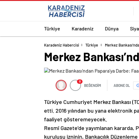
Türkiye
Karadeniz
Dünya
Siy
Karadeniz Habercisi
Türkiye
Merkez Bankası’ndan
Merkez Bankası’nda
0
BEĞENDİM
ABONE OL
Türkiye Cumhuriyet Merkez Bankası (TCMB
etti. 2016 yılından bu yana elektronik 
faaliyet gösteremeyecek.
Resmî Gazete’de yayımlanan kararda, Pa
kuruluşu izninin, Bankacılık Düzenlem