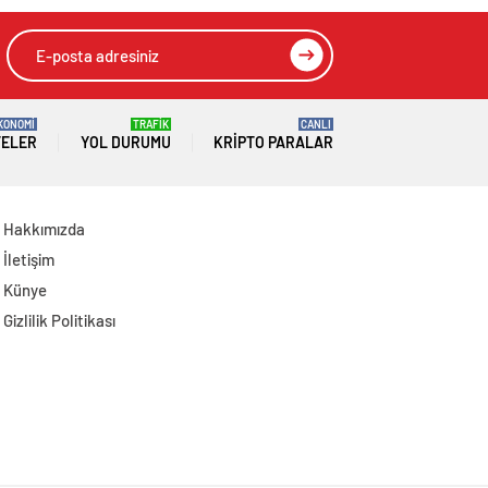
milyar TL’yi aştı
KONOMİ
TRAFİK
CANLI
TELER
YOL DURUMU
KRIPTO PARALAR
Hakkımızda
İletişim
Künye
Gizlilik Politikası