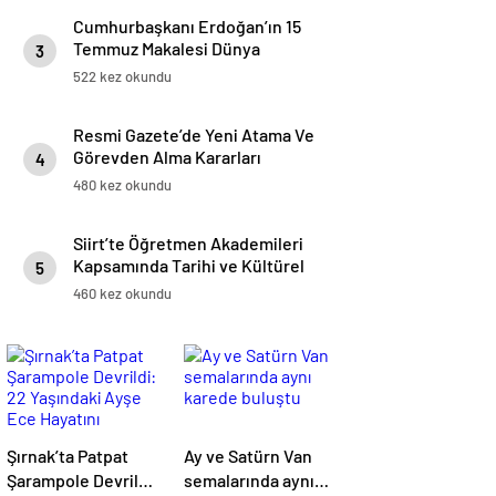
Cumhurbaşkanı Erdoğan’ın 15
Temmuz Makalesi Dünya
3
Basınında Geniş Yer Buldu
522 kez okundu
Resmi Gazete’de Yeni Atama Ve
Görevden Alma Kararları
4
Yayımlandı
480 kez okundu
Siirt’te Öğretmen Akademileri
Kapsamında Tarihi ve Kültürel
5
Miras Gezisi Düzenlendi
460 kez okundu
Şırnak’ta Patpat
Ay ve Satürn Van
Şarampole Devrildi:
semalarında aynı