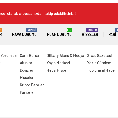
cel olarak e-postanızdan takip edebilirsiniz !
K
TAHMİNİ
LİG
EKONOMİ
E
R
HAVA DURUMU
PUAN DURUMU
HISSELER
PARI
 Yorumları
Canlı Borsa
Dijitary Ajans & Medya
Sivas Gazetesi
ı
Altınlar
Yayın Merkezi
Yakın Gündem
Dövizler
Hepsi Hisse
Toplumsal Haber
Hisseler
Kripto Paralar
Pariteler