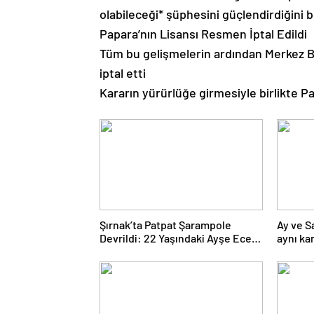
olabileceği* şüphesini güçlendirdiğini b
Papara’nın Lisansı Resmen İptal Edildi
Tüm bu gelişmelerin ardından Merkez Ba
iptal etti
Kararın yürürlüğe girmesiyle birlikte 
Şırnak’ta Patpat Şarampole
Ay ve S
Devrildi: 22 Yaşındaki Ayşe Ece
aynı ka
Hayatını Kaybetti, 3 Yaralı