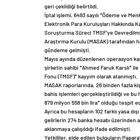
geri çekildiği belirtildi.
İptal işlemi, 6493 sayılı *Ödeme ve Me
Elektronik Para Kuruluşları Hakkında K
Soruşturma Süreci TMSF’ye Devredilmişt
Araştırma Kurulu (MASAK) tarafından ha
gündeme gelmişti.
Mayıs ayında düzenlenen operasyon kaps
şirketin sahibi *Ahmed Faruk Karslı* ile
Fonu (TMSF)* kayyım olarak atanmıştı.
MASAK raporlarında, 26 binden fazla kiş
bahis işlemleri gerçekleştirildiği ve b
879 milyon 558 bin lira* olduğu tespit ed
Ayrıca bu hesapların 102 farklı yasa dışı
gelirlerin 274 banka hesabı üzerinden a
aklanmaya çalışıldığı ifade edilmişti.
Yetkililer, elde edilen bulguların Papara’