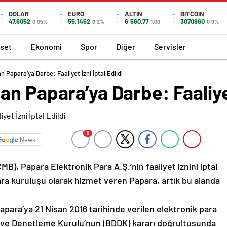
DOLAR
EURO
ALTIN
BITCOIN
47,6052
55,1452
6.560,77
3070960
0.05%
0.2%
1,00
0.9%
aset
Ekonomi
Spor
Diğer
Servisler
 Papara’ya Darbe: Faaliyet İzni İptal Edildi
n Papara’ya Darbe: Faaliyet 
0
News
), Papara Elektronik Para A.Ş.’nin faaliyet iznini iptal
para kuruluşu olarak hizmet veren Papara, artık bu alanda
para’ya 21 Nisan 2016 tarihinde verilen elektronik para
e ve Denetleme Kurulu’nun (BDDK) kararı doğrultusunda