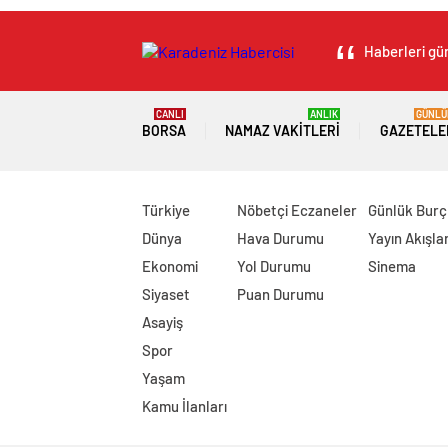
Haberleri gün
CANLI
ANLIK
GÜNLÜ
BORSA
NAMAZ VAKITLERI
GAZETELE
Türkiye
Nöbetçi Eczaneler
Günlük Burç
Dünya
Hava Durumu
Yayın Akışlar
Ekonomi
Yol Durumu
Sinema
Siyaset
Puan Durumu
Asayiş
Spor
Yaşam
Kamu İlanları