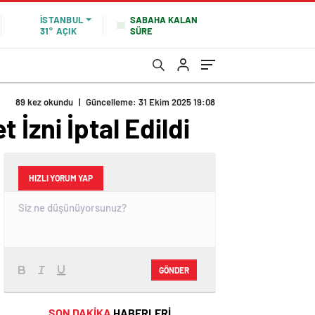
SABAHA KALAN
İSTANBUL
SÜRE
31°
AÇIK
89 kez okundu
|
Güncelleme: 31 Ekim 2025 19:08
İzni İptal Edildi
HIZLI YORUM YAP
GÖNDER
SON DAKİKA
HABERLERİ