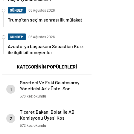
GÜNDEM
06 Ağustos 2026
Trump’tan seçim sonrası ilk mülakat
GÜNDEM
06 Ağustos 2026
Avusturya başbakanı Sebastian Kurz
ile ilgili bilinmeyenler
KATEGORİNİN POPÜLERLERİ
Gazeteci Ve Eski Galatasaray
Yöneticisi Aziz Üstel Son
1
Yolculuğuna Uğurlandı
578 kez okundu
Ticaret Bakanı Bolat İle AB
Komisyonu Üyesi Kos
2
Brüksel’de Bir Araya Geldi
572 kez okundu