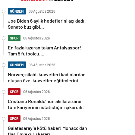
GÜNDEM
06 Ağustos 2026
Joe Biden 6 aylık hedeflerini açıkladı.
Senato buz gibi…
SPOR
06 Ağustos 2026
En fazla kızaran takım Antalyaspor!
Tam 5 futbolcu….
GÜNDEM
06 Ağustos 2026
Norweç silahlı kuvvetleri kadınlardan
oluşan özel kuvvetler eğitimlerini
başlattı.
SPOR
06 Ağustos 2026
Cristiano Ronaldo’nun akıllara zarar
tüm kariyerinin istatistiğini çıkardık !
SPOR
06 Ağustos 2026
Galatasaray’a kötü haber! Monaco’dan
flaş Onyekuru kararı.