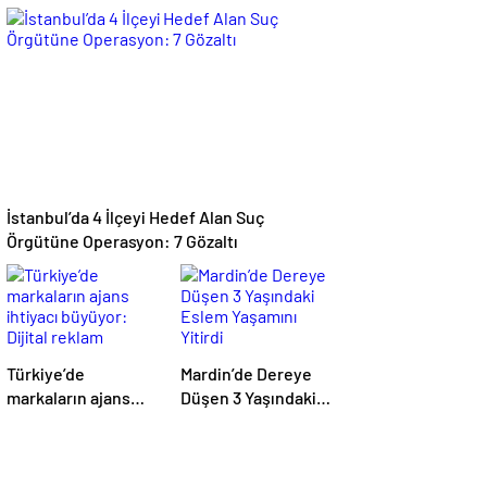
22 Yaşındaki Ayşe
karede buluştu
Ece Hayatını
Kaybetti, 3 Yaralı
İstanbul’da 4 İlçeyi Hedef Alan Suç
Örgütüne Operasyon: 7 Gözaltı
Türkiye’de
Mardin’de Dereye
markaların ajans
Düşen 3 Yaşındaki
ihtiyacı büyüyor:
Eslem Yaşamını
Dijital reklam
Yitirdi
yatırımları 158