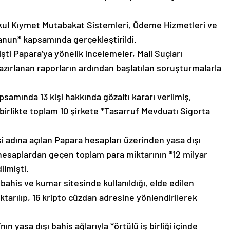
nkul Kıymet Mutabakat Sistemleri, Ödeme Hizmetleri ve
anun* kapsamında gerçekleştirildi.
i Papara’ya yönelik incelemeler, Mali Suçları
zırlanan raporların ardından başlatılan soruşturmalarla
amında 13 kişi hakkında gözaltı kararı verilmiş,
 birlikte toplam 10 şirkete *Tasarruf Mevduatı Sigorta
i adına açılan Papara hesapları üzerinden yasa dışı
u hesaplardan geçen toplam para miktarının *12 milyar
ilmişti.
 bahis ve kumar sitesinde kullanıldığı, elde edilen
ktarılıp, 16 kripto cüzdan adresine yönlendirilerek
nın yasa dışı bahis ağlarıyla *örtülü iş birliği içinde