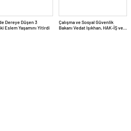
de Dereye Düşen 3
Çalışma ve Sosyal Güvenlik
ki Eslem Yaşamını Yitirdi
Bakanı Vedat Işıkhan, HAK-İŞ ve
Türkiye Kamu-Sen Başkanlarını
Ağırladı