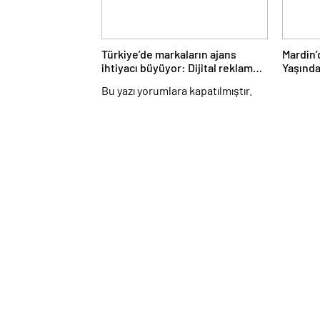
Türkiye’de markaların ajans
Mardin’
ihtiyacı büyüyor: Dijital reklam
Yaşında
yatırımları 158 milyar TL’yi aştı
Bu yazı yorumlara kapatılmıştır.