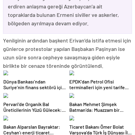
erdiren anlaşma gereği Azerbaycan’a ait
topraklarda bulunan Ermeni siviller ve askerler,
bölgeden ayrılmaya devam ediyor.
Yenilginin ardından başkent Erivan’da istifa etmesi için
günlerce protestolar yapılan Başbakan Paşinyan ise
uzun süre sonra cepheye savaşmaya giden eşiyle
birlikte bir cenaze töreninde görüntülendi.
Dünya Bankası’ndan
EPDK’dan Petrol Ofisi
Suriye’nin finans sektörü için
terminalleri için yeni tarife
100 milyon dolarlık hibe
kararı
Pervari’de Organik Bal
Bakan Mehmet Şimşek
Üreticilerinin Yüzü Gülecek:
Batman’da: Muazzam bir
Bu Yıl Rekolte İyi Seviyede
hizmet fırtınası var
Bekleniyor
Bakan Alparslan Bayraktar:
Ticaret Bakanı Ömer Bolat
Ceyhan’ı enerji ticaret
Varşova’da Türk İş Dünyası İle