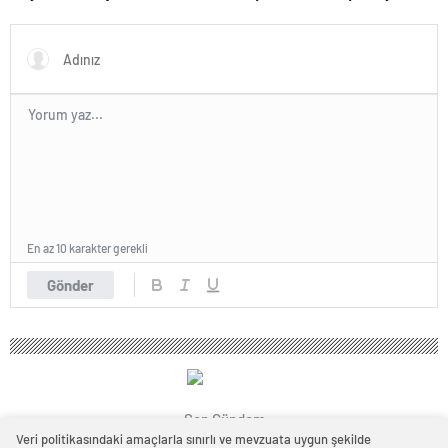
merkezi yapacağız
Buluştu: Ticaret Hacmi 12,5
Milyar Dolara Ulaştı
En az 10 karakter gerekli
Gönder
Son Gündem
Veri politikasındaki amaçlarla sınırlı ve mevzuata uygun şekilde