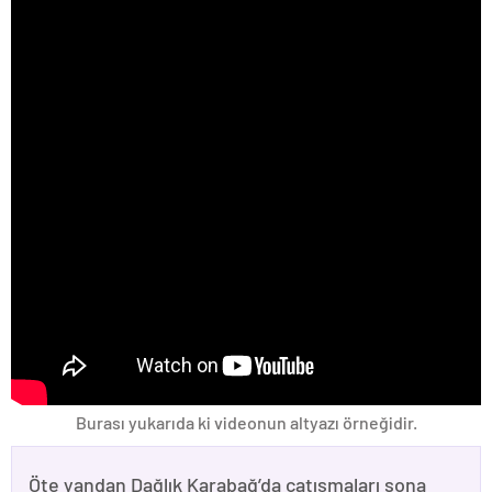
Burası yukarıda ki videonun altyazı örneğidir.
Öte yandan Dağlık Karabağ’da çatışmaları sona