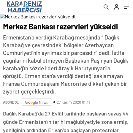
Merkez Bankası rezervleri yükseldi
Ermenistan'a verdiği Karabağ mesajında “ Dağlık
Karabağ ve çevresindeki bölgeler Azerbaycan
Cumhuriyeti'nin ayrılmaz bir parçasıdır” dedi. İstifa
çağrılarını kabul etmeyen Başbakan Paşinyan Dağlık
karabağ'ın sözde lideri Arayik Harutyunyan'la
görüştü. Ermenistan'a verdiği desteği saklamayan
Fransa Cumhurbaşkanı Macron ise dikkat çeken bir
ziyaret gerçekleştirdi.
27 Kasım 2020 01:11
ABONE OL
News
Dağlık Karabağ’da 27 Eylül tarihinde başlayan savaş 44
günde Ermenistan’ın tarihi mağlubiyetiyle sona ermiş,
yenilginin ardından Erivan’da başlayan protestolar