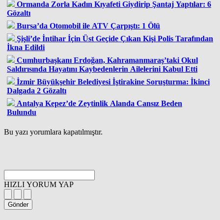
Ormanda Zorla Kadın Kıyafeti Giydirip Şantaj Yaptılar: 6
Gözaltı
Bursa’da Otomobil ile ATV Çarpıştı: 1 Ölü
Şişli’de İntihar İçin Üst Geçide Çıkan Kişi Polis Tarafından
İkna Edildi
Cumhurbaşkanı Erdoğan, Kahramanmaraş’taki Okul
Saldırısında Hayatını Kaybedenlerin Ailelerini Kabul Etti
İzmir Büyükşehir Belediyesi İştirakine Soruşturma: İkinci
Dalgada 2 Gözaltı
Antalya Kepez’de Zeytinlik Alanda Cansız Beden
Bulundu
Bu yazı yorumlara kapatılmıştır.
HIZLI YORUM YAP
Gönder