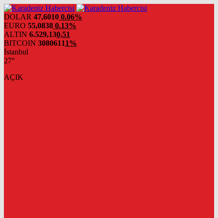
DOLAR
47,6010
0.06%
EURO
55,0838
0.13%
ALTIN
6.529,13
0,51
BITCOIN
3080611
1%
İstanbul
27°
AÇIK