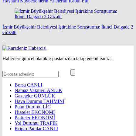
Hayatını Kaybedenlerin Ailelerini Kabul Etti
İzmir Büyükşehir Belediyesi İştirakine Soruşturma: İkinci Dalgada 2
Gözaltı
Haberleri güncel olarak e-postanızdan takip edebilirsiniz !
Borsa
CANLI
Namaz Vakitleri
ANLIK
Gazeteler
GÜNLÜK
Hava Durumu
TAHMİNİ
Puan Durumu
LİG
Hisseler
EKONOMİ
Pariteler
EKONOMİ
Yol Durumu
TRAFİK
Kripto Paralar
CANLI