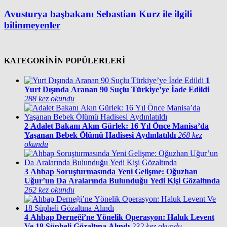
Avusturya başbakanı Sebastian Kurz ile ilgili
bilinmeyenler
KATEGORİNİN POPÜLERLERİ
1
Yurt Dışında Aranan 90 Suçlu Türkiye’ye İade Edildi
288 kez okundu
2
Adalet Bakanı Akın Gürlek: 16 Yıl Önce Manisa’da
Yaşanan Bebek Ölümü Hadisesi Aydınlatıldı
268 kez
okundu
3
Ahbap Soruşturmasında Yeni Gelişme: Oğuzhan
Uğur’un Da Aralarında Bulunduğu Yedi Kişi Gözaltında
262 kez okundu
4
Ahbap Derneği’ne Yönelik Operasyon: Haluk Levent
Ve 18 Şüpheli Gözaltına Alındı
232 kez okundu