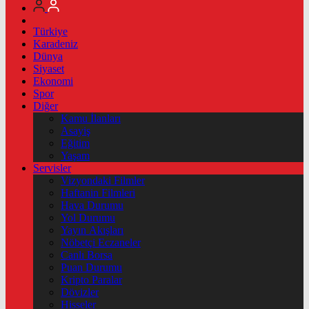
Türkiye
Karadeniz
Dünya
Siyaset
Ekonomi
Spor
Diğer
Kamu İlanları
Asayiş
Eğitim
Yaşam
Servisler
Vizyondaki Filmler
Haftanin Filmleri
Hava Durumu
Yol Durumu
Yayın Akışları
Nöbetçi Eczaneler
Canlı Borsa
Puan Durumu
Kripto Paralar
Dövizler
Hisseler