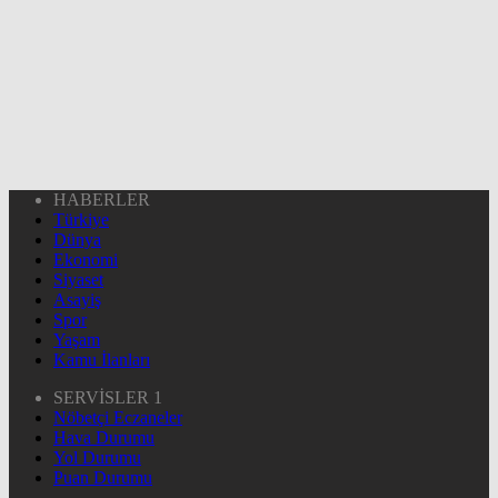
HABERLER
Türkiye
Dünya
Ekonomi
Siyaset
Asayiş
Spor
Yaşam
Kamu İlanları
SERVİSLER 1
Nöbetçi Eczaneler
Hava Durumu
Yol Durumu
Puan Durumu