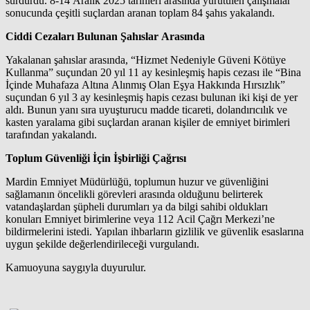
sürdürdü. 8-14 Aralık 2025 tarihleri arasında yürütülen çalışmalar
sonucunda çeşitli suçlardan aranan toplam 84 şahıs yakalandı.
Ciddi Cezaları Bulunan Şahıslar Arasında
Yakalanan şahıslar arasında, “Hizmet Nedeniyle Güveni Kötüye
Kullanma” suçundan 20 yıl 11 ay kesinleşmiş hapis cezası ile “Bina
İçinde Muhafaza Altına Alınmış Olan Eşya Hakkında Hırsızlık”
suçundan 6 yıl 3 ay kesinleşmiş hapis cezası bulunan iki kişi de yer
aldı. Bunun yanı sıra uyuşturucu madde ticareti, dolandırıcılık ve
kasten yaralama gibi suçlardan aranan kişiler de emniyet birimleri
tarafından yakalandı.
Toplum Güvenliği İçin İşbirliği Çağrısı
Mardin Emniyet Müdürlüğü, toplumun huzur ve güvenliğini
sağlamanın öncelikli görevleri arasında olduğunu belirterek
vatandaşlardan şüpheli durumları ya da bilgi sahibi oldukları
konuları Emniyet birimlerine veya 112 Acil Çağrı Merkezi’ne
bildirmelerini istedi. Yapılan ihbarların gizlilik ve güvenlik esaslarına
uygun şekilde değerlendirileceği vurgulandı.
Kamuoyuna saygıyla duyurulur.