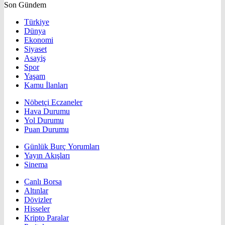
Son Gündem
Türkiye
Dünya
Ekonomi
Siyaset
Asayiş
Spor
Yaşam
Kamu İlanları
Nöbetçi Eczaneler
Hava Durumu
Yol Durumu
Puan Durumu
Günlük Burç Yorumları
Yayın Akışları
Sinema
Canlı Borsa
Altınlar
Dövizler
Hisseler
Kripto Paralar