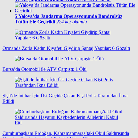
5
Yalova’da Jandarma Operasyonunda Bandrolsüz
Tütün Ele Geçirildi
224 kez okundu
Ormanda Zorla Kadın Kıyafeti Giydirip Şantaj Yaptılar: 6 Gözaltı
Bursa’da Otomobil ile ATV Çarpıştı: 1 Ölü
Şişli’de İntihar İçin Üst Geçide Çıkan Kişi Polis Tarafından İkna
Edildi
Cumhurbaşkanı Erdoğan, Kahramanmaraş’taki Okul Saldırısında