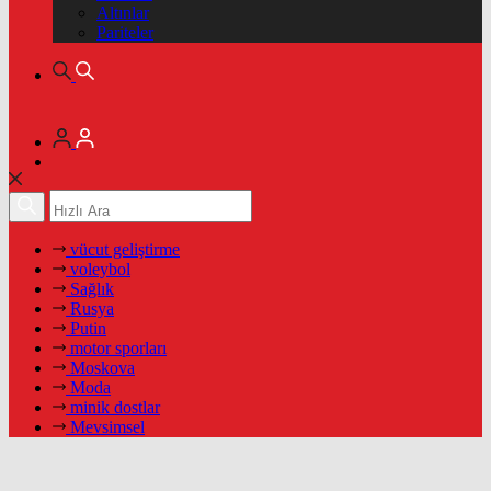
Altınlar
Pariteler
vücut geliştirme
voleybol
Sağlık
Rusya
Putin
motor sporları
Moskova
Moda
minik dostlar
Mevsimsel