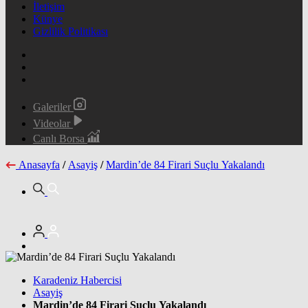
İletişim
Künye
Gizlilik Politikası
Galeriler
Videolar
Canlı Borsa
Anasayfa
/
Asayiş
/
Mardin’de 84 Firari Suçlu Yakalandı
Karadeniz Habercisi
Asayiş
Mardin’de 84 Firari Suçlu Yakalandı