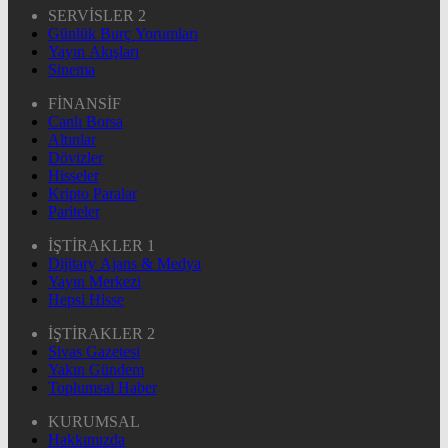
SERVİSLER 2
Günlük Burç Yorumları
Yayın Akışları
Sinema
FİNANSİF
Canlı Borsa
Altınlar
Dövizler
Hisseler
Kripto Paralar
Pariteler
İŞTİRAKLER 1
Dijitary Ajans & Medya
Yayın Merkezi
Hepsi Hisse
İŞTİRAKLER 2
Sivas Gazetesi
Yakın Gündem
Toplumsal Haber
KURUMSAL
Hakkımızda