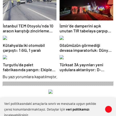
İstanbul TEM Otoyolu’nda 10
İzmir’de damperini açık
aracın karıştığı zincirleme
unutan TIR tabelaya çarpıp
kaza: Yaralılar var
devrildi: 1 yaralı
Kütahya’da iki otomobil
Gözümüzün görmediği
çarpıştı: 1 ölü, 1 yaralı
devasa imparatorluk: Dünya
gerçekten mantarların mı?
Turgutlu’da palet
Türksat 3A yayınları yeni
fabrikasında yangın: Ekipler
uydulara aktarılıyor: D-
müdahale etti
Smart’tan kritik uyarı
Bu yazı yorumlara kapatılmıştır.
Son Gündem
Veri politikasındaki amaçlarla sınırlı ve mevzuata uygun şekilde
çerez konumlandırmaktayız. Detaylar için
veri politikamızı
0
0
inceleyebilirsiniz.