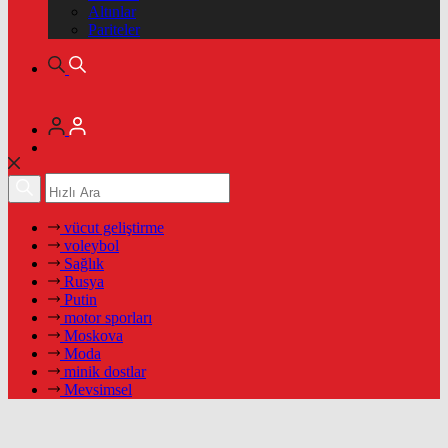
Altınlar
Pariteler
vücut geliştirme
voleybol
Sağlık
Rusya
Putin
motor sporları
Moskova
Moda
minik dostlar
Mevsimsel