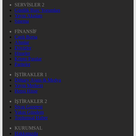
SERVİSLER 2
Günlük Burç Yorumları
Yayın Akışları
Sinema
FİNANSİF
Canlı Borsa
Altınlar
Dövizler
Hisseler
Kripto Paralar
Pariteler
İŞTİRAKLER 1
Dijitary Ajans & Medya
Yayın Merkezi
Hepsi Hisse
İŞTİRAKLER 2
Sivas Gazetesi
Yakın Gündem
Toplumsal Haber
KURUMSAL
Hakkımızda