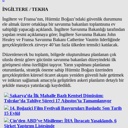
İNGİLTERE / TEKHA
İngiltere ve Fransa’nın, Hürmüz Boğazı’ndaki güvenlik durumunu
ele almak üzere ortaklaşa bir savunma bakanları toplantısına ev
sahipliği yapacağı açıklandı. İngiltere Savunma Bakanlığı tarafından
yapılan resmi açıklamaya göre; İngiltere Savunma Bakanı John
Healey ve Fransa Savunma Bakanı Catherine Vautrin liderliğinde
gerçekleştirilecek zirveye 40’tan fazla ülkeden temsilci katılacak.
Düzenlenecek bu toplantı, bölgede oluşturulması planlanan çok
uluslu deniz görev gücünün savunma bakanları düzeyindeki ilk
görüşmesi olma özelliğini taşıyor. Yarın yapılması planlanan
oturumlarda, stratejik öneme sahip Hürmüz Boğazı üzerinden
gerçekleştirilen küresel ticaret akışını yeniden güvenli hale getirmek
ve istikrarı sağlamak amacıyla geliştirilen askeri planların detaylı bir
şekilde masaya yatırılacağı kaydedildi.
Sakarya’da İlk Mahalle Bazlı Kentsel Dönüşüm:
Tığcılar’da Tahliye Süreci 17 Ağustos’ta Tamamlanıyor
14. Boğaziçi Film Festivali Başvuruları Başladı: Son Tarih
15 Eylül
Çin’den ABD’ye Misilleme: İHA İhracatı Yasaklandı, 6
Şirket Yaptırım Listesinde