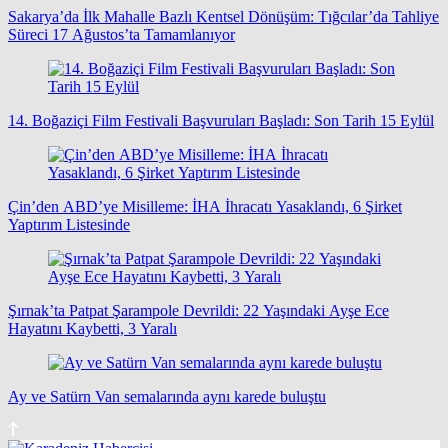
Sakarya’da İlk Mahalle Bazlı Kentsel Dönüşüm: Tığcılar’da Tahliye
Süreci 17 Ağustos’ta Tamamlanıyor
14. Boğaziçi Film Festivali Başvuruları Başladı: Son Tarih 15 Eylül
Çin’den ABD’ye Misilleme: İHA İhracatı Yasaklandı, 6 Şirket
Yaptırım Listesinde
Şırnak’ta Patpat Şarampole Devrildi: 22 Yaşındaki Ayşe Ece
Hayatını Kaybetti, 3 Yaralı
Ay ve Satürn Van semalarında aynı karede buluştu