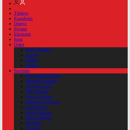
Türkiye
Karadeniz
Dünya
Siyaset
Ekonomi
Spor
Diğer
Kamu İlanları
Asayiş
Eğitim
Yaşam
Servisler
Vizyondaki Filmler
Haftanin Filmleri
Hava Durumu
Yol Durumu
Yayın Akışları
Nöbetçi Eczaneler
Canlı Borsa
Puan Durumu
Kripto Paralar
Dövizler
Hisseler