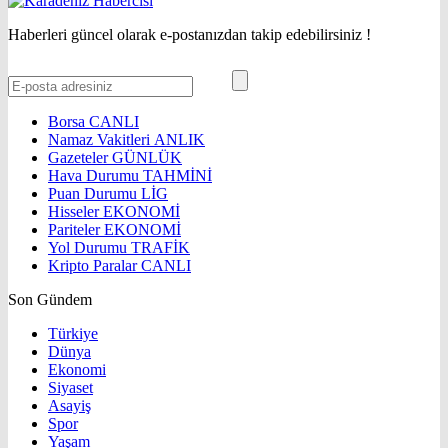
Haberleri güncel olarak e-postanızdan takip edebilirsiniz !
Borsa
CANLI
Namaz Vakitleri
ANLIK
Gazeteler
GÜNLÜK
Hava Durumu
TAHMİNİ
Puan Durumu
LİG
Hisseler
EKONOMİ
Pariteler
EKONOMİ
Yol Durumu
TRAFİK
Kripto Paralar
CANLI
Son Gündem
Türkiye
Dünya
Ekonomi
Siyaset
Asayiş
Spor
Yaşam