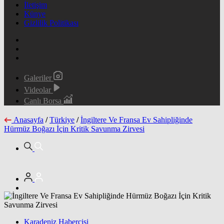
İletişim
Künye
Gizlilik Politikası
Galeriler
Videolar
Canlı Borsa
Anasayfa
/
Türkiye
/
İngiltere Ve Fransa Ev Sahipliğinde
Hürmüz Boğazı İçin Kritik Savunma Zirvesi
Karadeniz Habercisi