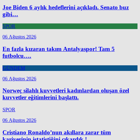
Joe Biden 6 aylık hedeflerini açıkladı. Senato buz
gibi…
SPOR
06 Ağustos 2026
En fazla kızaran takım Antalyaspor! Tam 5
futbolcu….
GÜNDEM
06 Ağustos 2026
Norweç silahlı kuvvetleri kadınlardan oluşan özel
kuvvetler eğitimlerini başlattı.
SPOR
06 Ağustos 2026
Cristiano Ronaldo’nun akıllara zarar tüm
kariyerinin istatistiğini çıkardık !