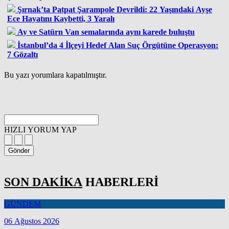
Şırnak’ta Patpat Şarampole Devrildi: 22 Yaşındaki Ayşe
Ece Hayatını Kaybetti, 3 Yaralı
Ay ve Satürn Van semalarında aynı karede buluştu
İstanbul’da 4 İlçeyi Hedef Alan Suç Örgütüne Operasyon:
7 Gözaltı
Bu yazı yorumlara kapatılmıştır.
HIZLI YORUM YAP
Gönder
SON DAKİKA
HABERLERİ
GÜNDEM
06 Ağustos 2026