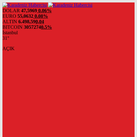
DOLAR
47,5969
0.06%
EURO
55,0632
0.08%
ALTIN
6.498,59
0,04
BITCOIN
3057274
0.5%
İstanbul
31°
AÇIK