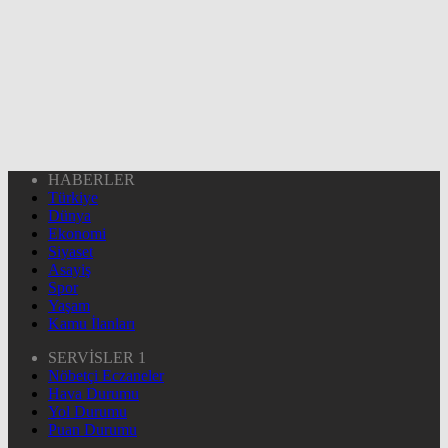
HABERLER
Türkiye
Dünya
Ekonomi
Siyaset
Asayiş
Spor
Yaşam
Kamu İlanları
SERVİSLER 1
Nöbetçi Eczaneler
Hava Durumu
Yol Durumu
Puan Durumu