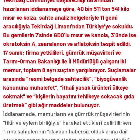
Tekirdağ Cumhuriyet Başsavcılığı tarafından
hazırlanan iddianameye göre, 40 bin 511 ton 541 kilo
mısır ve kolza, sahte analiz belgeleriyle 11 gemi
aracılığıyla Tekirdağ Limanı’ndan Türkiye’ye sokuldu.
Bu gemilerin 7’sinde GDO’lu mısır ve kanola, 3’ünde ise
okratoksin A, zearalenon ve aflatoksin tespit edildi.
17 sanık; firma yetkilileri, gümrük müşavirleri ve
Tarım-Orman Bakanlığı ile İl Müdürlüğü çalışanı iki
memur, toplam 8 ayrı suçtan yargılanıyor. Suçlamalar
arasında “resmi belgede sahtecilik”, “biyogüvenlik
kanununa muhalefet”, “ithali yasak ürünleri ülkeye
sokmak” ve “kişilerin hayatını tehlikeye sokacak gıda
üretmek” gibi ağır maddeler bulunuyor.
İddianamede, memurların ve gümrük müşavirlerinin
“fikir ve eylem birliğiyle” hareket ettikleri belirtilirken,
firma sahiplerinin “olaydan habersiz olduklarına dair