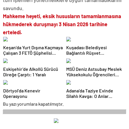
tüm işlemleri yönetmeliklere uygun tamamladıklarını
savundu.
Mahkeme heyeti, eksik hususların tamamlanmasına
hükmederek duruşmayı 3 Nisan 2026 tarihine
erteledi.
Keşan’da Yurt Dışına Kaçmaya
Kuşadası Belediyesi
Çalışan 3 FETÖ Şüphelisi
Bağlantılı Rüşvet
Tutuklandı
Operasyonunda 16 Şüpheli
Adliyeye Sevk Edildi
Eskişehir’de Alkollü Sürücü
MSÜ Deniz Astsubay Meslek
Direğe Çarptı: 1 Yaralı
Yüksekokulu Öğrencileri
Geleceğe Hazırlanıyor
Dörtyol’da Kenevir
Adana’da Taziye Evinde
Operasyonu
Silahlı Kavga: O Anlar
Kamerada
Bu yazı yorumlara kapatılmıştır.