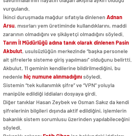
savunmalarının hayatın olağan akışına aykırı olduğu”
vurgulandı.
İkinci duruşmada mağdur sıfatıyla dinlenen
Adnan
Arsu
, mısırları yem üretiminde kullandıklarını, maddi
zararının olmadığını ve şikâyetçi olmadığını söyledi.
Tarım İl Müdürlüğü adına tanık olarak dinlenen Pasin
Akbulut
, usulsüzlüğün merkezinde “başka personele
ait şifrelerle sisteme giriş yapılması” olduğunu belirtti.
Akbulut, 11 geminin kendilerine bildirilmediğini, bu
nedenle
hiç numune alınmadığını
söyledi.
Sistemin “tek kullanımlık şifre” ve “VPN” yoluyla
manipüle edildiği iddiaları dosyaya girdi.
Diğer tanıklar Hasan Zeybek ve Osman Sakız da kendi
şifrelerinin bilgileri dışında aktif edildiğini, işlemlerin
bakanlık sistem sorumlusu üzerinden yapılabileceğini
söyledi.