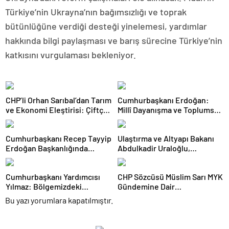
Türkiye’nin Ukrayna’nın bağımsızlığı ve toprak
bütünlüğüne verdiği desteği yinelemesi, yardımlar
hakkında bilgi paylaşması ve barış sürecine Türkiye’nin
katkısını vurgulaması bekleniyor.
CHP’li Orhan Sarıbal’dan Tarım
Cumhurbaşkanı Erdoğan:
ve Ekonomi Eleştirisi: Çiftçi
Millî Dayanışma ve Toplumsal
Kaderiyle Baş Başa Kaldı
Bütünleşmenin
Güçlendirilmesine Dair Kanun
Cumhurbaşkanı Recep Tayyip
Ulaştırma ve Altyapı Bakanı
Teklifi Gazi Meclisimizin
Erdoğan Başkanlığında
Abdulkadir Uraloğlu,
Takdirine Sunuldu
Toplanan AK Parti MKYK’da
Afyonkarahisar Belediye
Gündem “Terörsüz Türkiye”
Başkanlarıyla Bir Araya Geldi
Cumhurbaşkanı Yardımcısı
CHP Sözcüsü Müslim Sarı MYK
Süreci Oldu
Yılmaz: Bölgemizdeki
Gündemine Dair
Emperyalist Tuzakları Boşa
Açıklamalarda Bulundu: 8 İl
Bu yazı yorumlara kapatılmıştır.
Çıkarmaya Devam Edeceğiz
Başkanlığına Atama Yapıldı