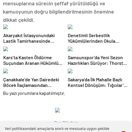
mensuplarına sürecin şeffaf yürütüldüğü ve
kamuoyunun doğru bilgilendirilmesinin önemine
dikkat çekildi.
Akaryakıt İstasyonundaki
Denetimli Serbestlik
Lastik Tamirhanesinde
Yükümlülerinden Okula
Yangın Çıktı
Temizlik Desteği
Kars’ta Kasten Öldürme
Samsunspor’da Yeni Sezon
Suçundan Aranan Hükümlü
Hazırlıkları Sürüyor: Thorsten
JASAT Operasyonuyla
Fink Yönetiminde İdman
Yakalandı
Çanakkale’de Yan Dairedeki
Sakarya’da İlk Mahalle Bazlı
Böcek İlaçlamasından
Kentsel Dönüşüm: Tığcılar’da
Zehirlenen 9 Yaşındaki Yusuf
Tahliye Süreci 17 Ağustos’ta
Bu yazı yorumlara kapatılmıştır.
Yaşamını Yitirdi
Tamamlanıyor
Son Gündem
Veri politikasındaki amaçlarla sınırlı ve mevzuata uygun şekilde