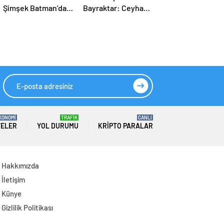
Şimşek Batman’da:
Bayraktar: Ceyhan’ı
Muazzam bir hizmet
enerji ticaret
fırtınası var
merkezi yapacağız
KONOMİ
TRAFİK
CANLI
TELER
YOL DURUMU
KRIPTO PARALAR
Hakkımızda
İletişim
Künye
Gizlilik Politikası