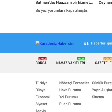
Batman’da: Muazzam bir hizmet
Ceyhan’
fırtınası var
yapaca
Bu yazı yorumlara kapatılmıştır.
Haberleri gün
CANLI
ANLIK
GÜNLÜ
BORSA
NAMAZ VAKITLERI
GAZETELE
Türkiye
Nöbetçi Eczaneler
Günlük Burç
Dünya
Hava Durumu
Yayın Akışlar
Ekonomi
Yol Durumu
Sinema
Siyaset
Puan Durumu
Asayiş