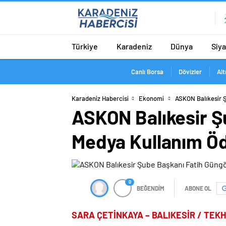
Türkiye
Karadeniz
Dünya
Siy
Canlı Borsa
Dövizler
Alt
Karadeniz Habercisi
Ekonomi
ASKON Balıkesir Ş
ASKON Balıkesir Ş
Medya Kullanım Öd
0
BEĞENDİM
ABONE OL
SARA ÇETİNKAYA – BALIKESİR / TEK