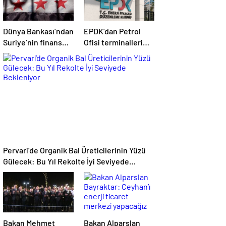
Dünya Bankası’ndan
EPDK’dan Petrol
Suriye’nin finans
Ofisi terminalleri
sektörü için 100
için yeni tarife
milyon dolarlık hibe
kararı
Pervari’de Organik Bal Üreticilerinin Yüzü
Gülecek: Bu Yıl Rekolte İyi Seviyede
Bekleniyor
Bakan Mehmet
Bakan Alparslan