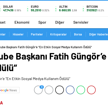
DOLAR
EURO
ALTIN
BITCOIN
47,7436
55,2510
6.660,55
3103921
0.18%
0.32%
2,59
0.2%
aset
Ekonomi
Spor
Diğer
Servisler
ınlar
Hisseler
Pariteler
Kritoparalar
Borsa
Diğer Haberle
ube Başkanı Fatih Güngör’e “En Etkin Sosyal Medya Kullanım Ödülü”
ube Başkanı Fatih Güngör’e 
ülü”
0
News
HA