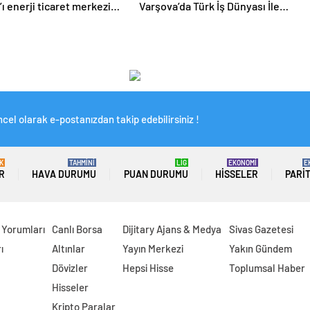
ı enerji ticaret merkezi
Varşova’da Türk İş Dünyası İle
ğız
Buluştu: Ticaret Hacmi 12,5
Milyar Dolara Ulaştı
cel olarak e-postanızdan takip edebilirsiniz !
K
TAHMİNİ
LİG
EKONOMİ
E
R
HAVA DURUMU
PUAN DURUMU
HISSELER
PARI
 Yorumları
Canlı Borsa
Dijitary Ajans & Medya
Sivas Gazetesi
ı
Altınlar
Yayın Merkezi
Yakın Gündem
Dövizler
Hepsi Hisse
Toplumsal Haber
Hisseler
Kripto Paralar