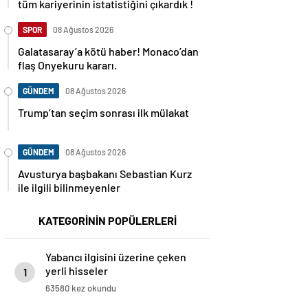
tüm kariyerinin istatistiğini çıkardık !
SPOR
08 Ağustos 2026
Galatasaray’a kötü haber! Monaco’dan
flaş Onyekuru kararı.
GÜNDEM
08 Ağustos 2026
Trump’tan seçim sonrası ilk mülakat
GÜNDEM
08 Ağustos 2026
Avusturya başbakanı Sebastian Kurz
ile ilgili bilinmeyenler
KATEGORİNİN POPÜLERLERİ
Yabancı ilgisini üzerine çeken
yerli hisseler
1
63580 kez okundu