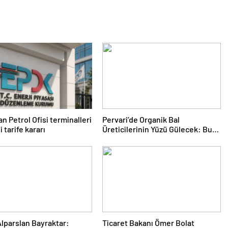
n Petrol Ofisi terminalleri
Pervari’de Organik Bal
i tarife kararı
Üreticilerinin Yüzü Gülecek: Bu
Yıl Rekolte İyi Seviyede
Bekleniyor
lparslan Bayraktar:
Ticaret Bakanı Ömer Bolat