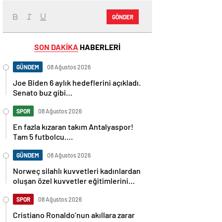
GÖNDER
SON DAKİKA
HABERLERİ
GÜNDEM
08 Ağustos 2026
Joe Biden 6 aylık hedeflerini açıkladı.
Senato buz gibi…
SPOR
08 Ağustos 2026
En fazla kızaran takım Antalyaspor!
Tam 5 futbolcu….
GÜNDEM
08 Ağustos 2026
Norweç silahlı kuvvetleri kadınlardan
oluşan özel kuvvetler eğitimlerini
başlattı.
SPOR
08 Ağustos 2026
Cristiano Ronaldo’nun akıllara zarar