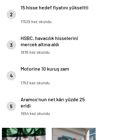
15 hisse hedef fiyatını yükseltti
2
11529 kez okundu
HSBC, havacılık hisselerini
mercek altına aldı
3
1876 kez okundu
Motorine 10 kuruş zam
4
1753 kez okundu
Aramco’nun net kârı yüzde 25
eridi
5
1654 kez okundu