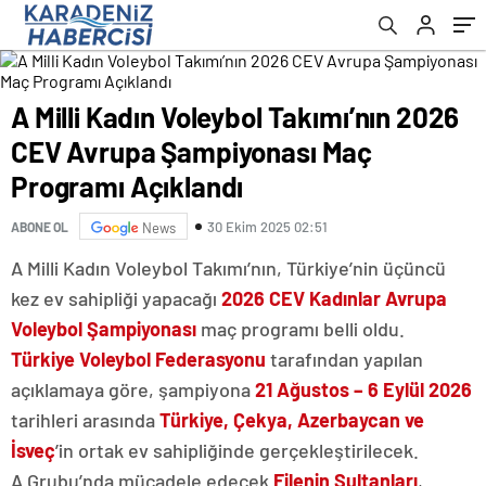
A Milli Kadın Voleybol Takımı’nın 2026
CEV Avrupa Şampiyonası Maç
Programı Açıklandı
30 Ekim 2025 02:51
ABONE OL
News
A Milli Kadın Voleybol Takımı’nın, Türkiye’nin üçüncü
kez ev sahipliği yapacağı
2026 CEV Kadınlar Avrupa
Voleybol Şampiyonası
maç programı belli oldu.
Türkiye Voleybol Federasyonu
tarafından yapılan
açıklamaya göre, şampiyona
21 Ağustos – 6 Eylül 2026
tarihleri arasında
Türkiye, Çekya, Azerbaycan ve
İsveç
’in ortak ev sahipliğinde gerçekleştirilecek.
A Grubu’nda mücadele edecek
Filenin Sultanları
,