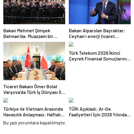
Bakan Mehmet Şimşek
Bakan Alparslan Bayraktar:
Batman’da: Muazzam bir
Ceyhan’ı enerji ticaret
hizmet fırtınası var
merkezi yapacağız
Türk Telekom 2026 İkinci
Çeyrek Finansal Sonuçlarını
Açıkladı: Yarı Yıl Geliri 142
Milyar TL’yi Aştı
Ticaret Bakanı Ömer Bolat
Varşova’da Türk İş Dünyası İle
Buluştu: Ticaret Hacmi 12,5
Milyar Dolara Ulaştı
Türkiye ile Vietnam Arasında
TÜİK Açıkladı: Ar-Ge
Havacılık Anlaşması: Haftalık
Faaliyetleri İçin 2026 Yılında
Sefer Sayısı 42’ye Yükseldi
308 Milyar Lira Tahsis Edildi
Bu yazı yorumlara kapatılmıştır.