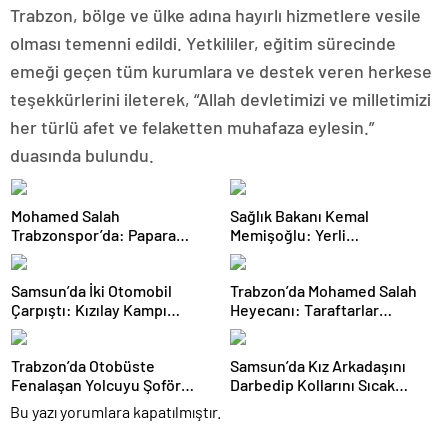
Trabzon, bölge ve ülke adına hayırlı hizmetlere vesile
olması temenni edildi. Yetkililer, eğitim sürecinde
emeği geçen tüm kurumlara ve destek veren herkese
teşekkürlerini ileterek, “Allah devletimizi ve milletimizi
her türlü afet ve felaketten muhafaza eylesin.”
duasında bulundu.
Mohamed Salah
Sağlık Bakanı Kemal
Trabzonspor’da: Papara
Memişoğlu: Yerli
Park’ta Görkemli İmza Töreni
Ventilatörler Üç Şehir
Hastanesine Ulaştı
Samsun’da İki Otomobil
Trabzon’da Mohamed Salah
Çarpıştı: Kızılay Kampı
Heyecanı: Taraftarlar
Alanına Savrulan Araçtaki 1
Mağazalara Akın Etti
Kişi Yaralandı
Trabzon’da Otobüste
Samsun’da Kız Arkadaşını
Fenalaşan Yolcuyu Şoför
Darbedip Kollarını Sıcak
Hastaneye Yetiştirdi
Kepçeyle Yaktığı İddia Edilen
Bu yazı yorumlara kapatılmıştır.
Şüpheli Gözaltında