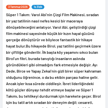
3 Temmuz 2026
1s 31dk
Süper 1 Takım: Varol Abi’nin Çizgi Film Makinesi, sıradan
bir yaz tatilinin nasıl nefes kesici bir maceraya
dönüşebileceğini anlatıyor. Varol Abi, geliştirdiği çizgi
film makinesi sayesinde küçük bir kızın hayal gücünü
gerçeğe dönüştürür ve böylece fantastik bir hikaye
hayat bulur.Bu hikayede Birol, yaz tatilini geçirmek üzere
bir çiftliğe gönderilir. İlk başta köy yaşamını sıkıcı bulan
Birol’un fikri, burada tanıştığı insanların aslında
göründükleri gibi olmadığını fark etmesiyle değişir. Ayı
Dede, Birce ve Yapay Zekai’nin gizli birer süper kahraman
olduğunu öğrenince, o da bu ekibin parçası haline gelir.
Ancak işler kısa sürede ciddileşir. İbret liderliğindeki
kötü güçler dünyayı tehdit etmeye başlar ve Süper 1
Takımı, bu tehlikeyi durdurmak için harekete geçer. Birol
için bu tatil artık sıradan bir deneyim değil; cesareti,