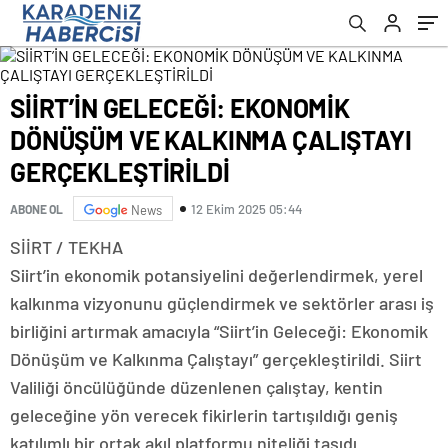
SİİRT’İN GELECEĞİ: EKONOMİK
DÖNÜŞÜM VE KALKINMA ÇALIŞTAYI
GERÇEKLEŞTİRİLDİ
12 Ekim 2025 05:44
ABONE OL
News
SİİRT / TEKHA
Siirt’in ekonomik potansiyelini değerlendirmek, yerel
kalkınma vizyonunu güçlendirmek ve sektörler arası iş
birliğini artırmak amacıyla “Siirt’in Geleceği: Ekonomik
Dönüşüm ve Kalkınma Çalıştayı” gerçekleştirildi. Siirt
Valiliği öncülüğünde düzenlenen çalıştay, kentin
geleceğine yön verecek fikirlerin tartışıldığı geniş
katılımlı bir ortak akıl platformu niteliği taşıdı.