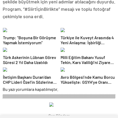
şekilde büyütmek için yeni adımlar atılacağını duyurdu.
Program, “#SiirtİçinBirlikte” mesajı ve toplu fotoğraf
çekimiyle sona erdi.
Trump: “Boşuna Bir Görüşme
Türkiye ile Kuveyt Arasında 4
Yapmak İstemiyorum”
Yeni Anlaşma: İşbirliği
Güçleniyor
Türk Askerinin Lübnan Görev
Milli Eğitim Bakanı Yusuf
Süresi 2 Yıl Daha Uzatıldı
Tekin, Kars Valiliği’ni Ziyaret
Etti
İletişim Başkanı Duran’dan
Avro Bölgesi’nde Kamu Borcu
CHP Lideri Özel’in Sözlerine
Yükselişte: GSYH’ye Oranı
Sert Tepki
Yüzde 88,2’ye Ulaştı
Bu yazı yorumlara kapatılmıştır.
Son Gündem