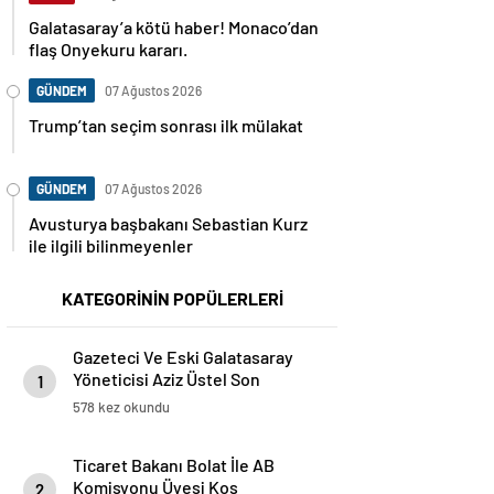
Galatasaray’a kötü haber! Monaco’dan
flaş Onyekuru kararı.
GÜNDEM
07 Ağustos 2026
Trump’tan seçim sonrası ilk mülakat
GÜNDEM
07 Ağustos 2026
Avusturya başbakanı Sebastian Kurz
ile ilgili bilinmeyenler
KATEGORİNİN POPÜLERLERİ
Gazeteci Ve Eski Galatasaray
Yöneticisi Aziz Üstel Son
1
Yolculuğuna Uğurlandı
578 kez okundu
Ticaret Bakanı Bolat İle AB
Komisyonu Üyesi Kos
2