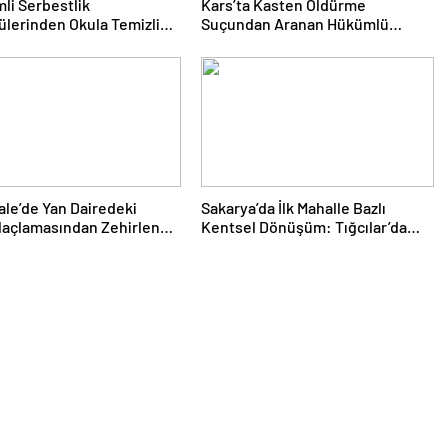
li Serbestlik
Kars’ta Kasten Öldürme
lerinden Okula Temizlik
Suçundan Aranan Hükümlü
i
JASAT Operasyonuyla Yakalandı
le’de Yan Dairedeki
Sakarya’da İlk Mahalle Bazlı
laçlamasından Zehirlenen
Kentsel Dönüşüm: Tığcılar’da
daki Yusuf Yaşamını Yitirdi
Tahliye Süreci 17 Ağustos’ta
Tamamlanıyor