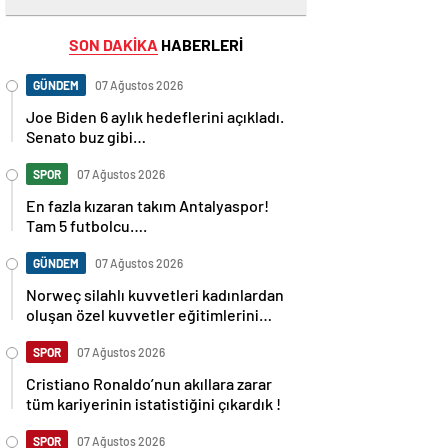
SON DAKİKA
HABERLERİ
GÜNDEM
07 Ağustos 2026
Joe Biden 6 aylık hedeflerini açıkladı.
Senato buz gibi…
SPOR
07 Ağustos 2026
En fazla kızaran takım Antalyaspor!
Tam 5 futbolcu….
GÜNDEM
07 Ağustos 2026
Norweç silahlı kuvvetleri kadınlardan
oluşan özel kuvvetler eğitimlerini
başlattı.
SPOR
07 Ağustos 2026
Cristiano Ronaldo’nun akıllara zarar
tüm kariyerinin istatistiğini çıkardık !
SPOR
07 Ağustos 2026