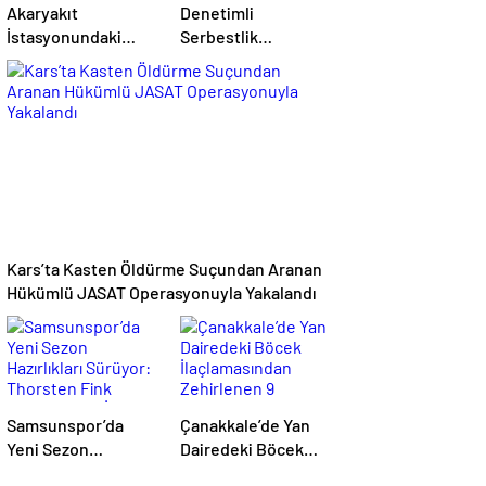
Akaryakıt
Denetimli
İstasyonundaki
Serbestlik
Lastik
Yükümlülerinden
Tamirhanesinde
Okula Temizlik
Yangın Çıktı
Desteği
Kars’ta Kasten Öldürme Suçundan Aranan
Hükümlü JASAT Operasyonuyla Yakalandı
Samsunspor’da
Çanakkale’de Yan
Yeni Sezon
Dairedeki Böcek
Hazırlıkları Sürüyor:
İlaçlamasından