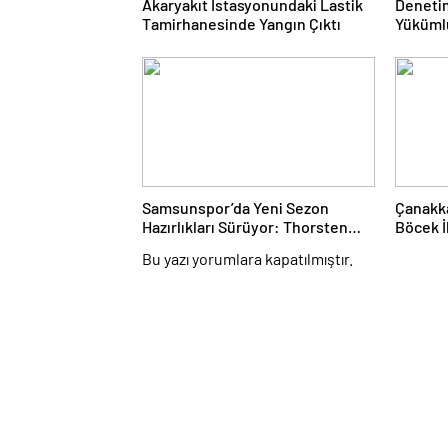
Akaryakıt İstasyonundaki Lastik
Denetim
Tamirhanesinde Yangın Çıktı
Yükümlü
Desteğ
Samsunspor’da Yeni Sezon
Çanakka
Hazırlıkları Sürüyor: Thorsten
Böcek İ
Fink Yönetiminde İdman
9 Yaşın
Bu yazı yorumlara kapatılmıştır.