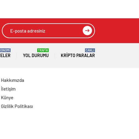
Thorsten Fink
Zehirlenen 9
Yönetiminde İdman
Yaşındaki Yusuf
Yaşamını Yitirdi
KONOMİ
TRAFİK
CANLI
TELER
YOL DURUMU
KRIPTO PARALAR
Hakkımızda
İletişim
Künye
Gizlilik Politikası