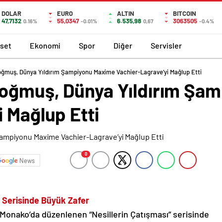
DOLAR
EURO
ALTIN
BITCOIN
47,7132
55,0347
6.535,98
3063505
0.16%
-0.01%
0,67
-0.4%
aset
Ekonomi
Spor
Diğer
Servisler
ğmuş, Dünya Yıldırım Şampiyonu Maxime Vachier-Lagrave’yi Mağlup Etti
doğmuş, Dünya Yıldırım Şa
 Mağlup Etti
0
News
” Serisinde Büyük Zafer
onako’da düzenlenen “Nesillerin Çatışması” serisinde