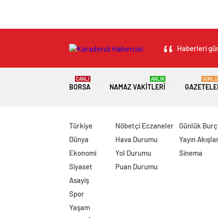
Haberleri gün
CANLI
ANLIK
GÜNLÜ
BORSA
NAMAZ VAKITLERI
GAZETELE
Türkiye
Nöbetçi Eczaneler
Günlük Burç
Dünya
Hava Durumu
Yayın Akışlar
Ekonomi
Yol Durumu
Sinema
Siyaset
Puan Durumu
Asayiş
Spor
Yaşam