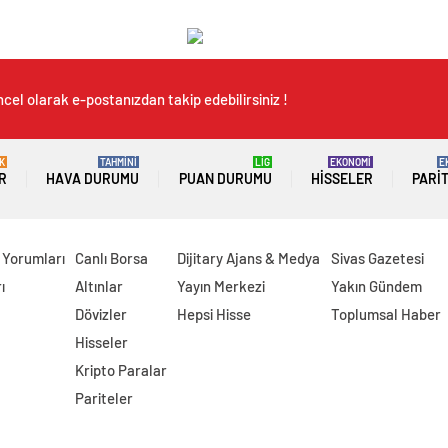
cel olarak e-postanızdan takip edebilirsiniz !
K
TAHMİNİ
LİG
EKONOMİ
E
R
HAVA DURUMU
PUAN DURUMU
HISSELER
PARI
 Yorumları
Canlı Borsa
Dijitary Ajans & Medya
Sivas Gazetesi
ı
Altınlar
Yayın Merkezi
Yakın Gündem
Dövizler
Hepsi Hisse
Toplumsal Haber
Hisseler
Kripto Paralar
Pariteler