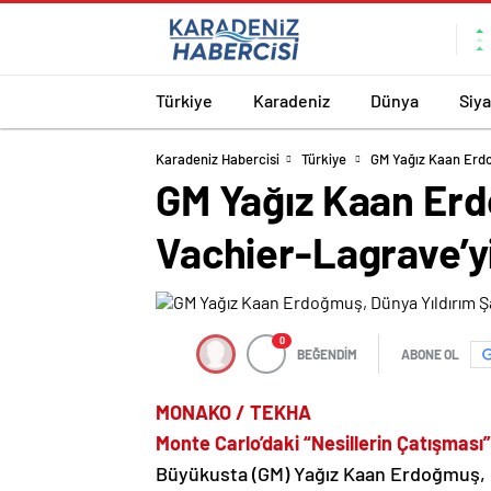
Türkiye
Karadeniz
Dünya
Siy
Karadeniz Habercisi
Türkiye
GM Yağız Kaan Erdo
GM Yağız Kaan Er
Vachier-Lagrave’yi
0
BEĞENDİM
ABONE OL
MONAKO / TEKHA
Monte Carlo’daki “Nesillerin Çatışması
Büyükusta (GM) Yağız Kaan Erdoğmuş, M