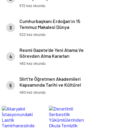
Brüksel’de Bir Araya Geldi
572 kez okundu
Cumhurbaşkanı Erdoğan’ın 15
Temmuz Makalesi Dünya
3
Basınında Geniş Yer Buldu
522 kez okundu
Resmi Gazete’de Yeni Atama Ve
Görevden Alma Kararları
4
Yayımlandı
482 kez okundu
Siirt’te Öğretmen Akademileri
Kapsamında Tarihi ve Kültürel
5
Miras Gezisi Düzenlendi
460 kez okundu