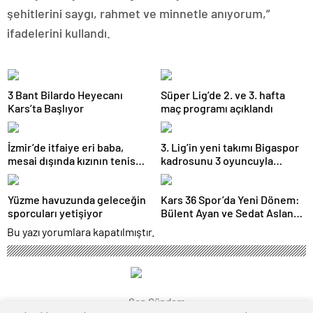
şehitlerini saygı, rahmet ve minnetle anıyorum,”
ifadelerini kullandı.
3 Bant Bilardo Heyecanı
Süper Lig’de 2. ve 3. hafta
Kars’ta Başlıyor
maç programı açıklandı
İzmir’de itfaiye eri baba,
3. Lig’in yeni takımı Bigaspor
mesai dışında kızının tenis
kadrosunu 3 oyuncuyla
antrenörlüğünü yapıyor
güçlendirdi
Yüzme havuzunda geleceğin
Kars 36 Spor’da Yeni Dönem:
sporcuları yetişiyor
Bülent Ayan ve Sedat Aslan
Göreve Başladı
Bu yazı yorumlara kapatılmıştır.
Son Gündem