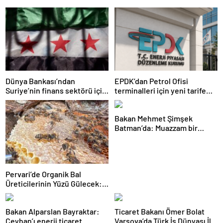
Dünya Bankası’ndan
EPDK’dan Petrol Ofisi
Suriye’nin finans sektörü için
terminalleri için yeni tarife
100 milyon dolarlık hibe
kararı
Bakan Mehmet Şimşek
Batman’da: Muazzam bir
hizmet fırtınası var
Pervari’de Organik Bal
Üreticilerinin Yüzü Gülecek:
Bu Yıl Rekolte İyi Seviyede
Bekleniyor
Bakan Alparslan Bayraktar:
Ticaret Bakanı Ömer Bolat
Ceyhan’ı enerji ticaret
Varşova’da Türk İş Dünyası İle