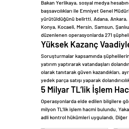
Bakan Yerlikaya, sosyal medya hesabın
başsavcılıkları ile Emniyet Genel Müdü
yürütüldüğünü belirtti. Adana, Ankara, A
Konya, Kocaeli, Mersin, Samsun, Şanlıur
düzenlenen operasyonlarda 271 şüphelini
Yüksek Kazanç Vaadiyle
Soruşturmalar kapsamında şüphelilerin,
yatırım yaptırarak vatandaşları dolandırd
olarak tanıtarak güven kazandıkları, ayrı
yedek parça satışı yaparak dolandırıcılık
5 Milyar TL’lik İşlem Ha
Operasyonlarda elde edilen bilgilere gö
milyon TL’lik işlem hacmi bulundu. Yaka
adli kontrol hükümleri uygulandı. Diğer ş