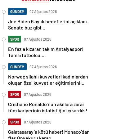
GÜNDEM
07 Ağustos 2026
Joe Biden 6 aylık hedeflerini açıkladı.
Senato buz gibi…
SPOR
07 Ağustos 2026
En fazla kızaran takım Antalyaspor!
Tam 5 futbolcu….
GÜNDEM
07 Ağustos 2026
Norweç silahlı kuvvetleri kadınlardan
oluşan özel kuvvetler eğitimlerini
başlattı.
SPOR
07 Ağustos 2026
Cristiano Ronaldo’nun akıllara zarar
tüm kariyerinin istatistiğini çıkardık !
SPOR
07 Ağustos 2026
Galatasaray’a kötü haber! Monaco’dan
flaş Onyekuru kararı.