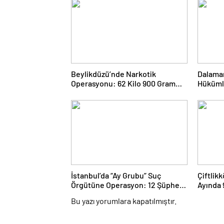
Beylikdüzü’nde Narkotik
Dalaman
Operasyonu: 62 Kilo 900 Gram
Hükümlü
Uyuşturucu Ele Geçirildi
Cezası
İstanbul’da “Ay Grubu” Suç
Çiftlik
Örgütüne Operasyon: 12 Şüpheli
Ayında 
Gözaltında
Bu yazı yorumlara kapatılmıştır.