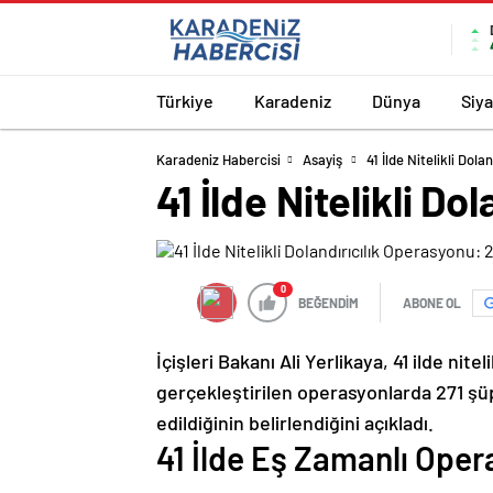
Türkiye
Karadeniz
Dünya
Siy
Karadeniz Habercisi
Asayiş
41 İlde Nitelikli Dol
41 İlde Nitelikli D
0
BEĞENDİM
ABONE OL
İçişleri Bakanı Ali Yerlikaya, 41 ilde nite
gerçekleştirilen operasyonlarda 271 şü
edildiğinin belirlendiğini açıkladı.
41 İlde Eş Zamanlı Ope