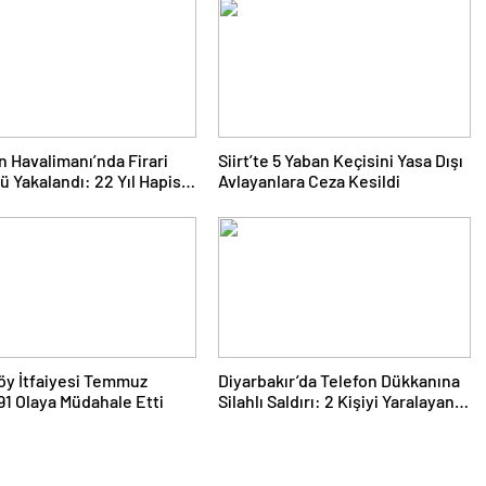
 Havalimanı’nda Firari
Siirt’te 5 Yaban Keçisini Yasa Dışı
 Yakalandı: 22 Yıl Hapis
Avlayanlara Ceza Kesildi
 Bulunuyordu
köy İtfaiyesi Temmuz
Diyarbakır’da Telefon Dükkanına
91 Olaya Müdahale Etti
Silahlı Saldırı: 2 Kişiyi Yaralayan
Şüpheli Tutuklandı