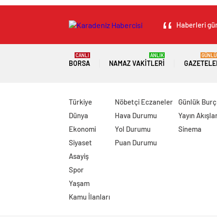
Haberleri gün
CANLI
ANLIK
GÜNLÜ
BORSA
NAMAZ VAKITLERI
GAZETELE
Türkiye
Nöbetçi Eczaneler
Günlük Burç
Dünya
Hava Durumu
Yayın Akışlar
Ekonomi
Yol Durumu
Sinema
Siyaset
Puan Durumu
Asayiş
Spor
Yaşam
Kamu İlanları