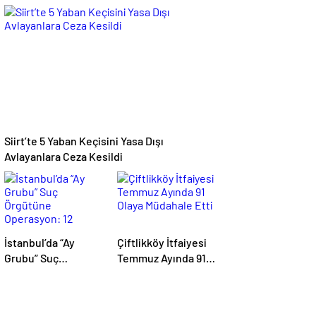
Operasyonu: 62 Kilo
Firari Hükümlü
900 Gram
Yakalandı: 22 Yıl
Uyuşturucu Ele
Hapis Cezası
Geçirildi
Bulunuyordu
Siirt’te 5 Yaban Keçisini Yasa Dışı
Avlayanlara Ceza Kesildi
İstanbul’da “Ay
Çiftlikköy İtfaiyesi
Grubu” Suç
Temmuz Ayında 91
Örgütüne
Olaya Müdahale Etti
Operasyon: 12
Şüpheli Gözaltında