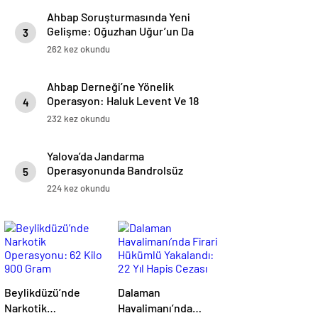
Ahbap Soruşturmasında Yeni
Gelişme: Oğuzhan Uğur’un Da
3
Aralarında Bulunduğu Yedi Kişi
262 kez okundu
Gözaltında
Ahbap Derneği’ne Yönelik
Operasyon: Haluk Levent Ve 18
4
Şüpheli Gözaltına Alındı
232 kez okundu
Yalova’da Jandarma
Operasyonunda Bandrolsüz
5
Tütün Ele Geçirildi
224 kez okundu
Beylikdüzü’nde
Dalaman
Narkotik
Havalimanı’nda