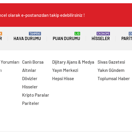
cel olarak e-postanızdan takip edebilirsiniz !
K
TAHMİNİ
LİG
EKONOMİ
E
R
HAVA DURUMU
PUAN DURUMU
HISSELER
PARI
 Yorumları
Canlı Borsa
Dijitary Ajans & Medya
Sivas Gazetesi
ı
Altınlar
Yayın Merkezi
Yakın Gündem
Dövizler
Hepsi Hisse
Toplumsal Haber
Hisseler
Kripto Paralar
Pariteler