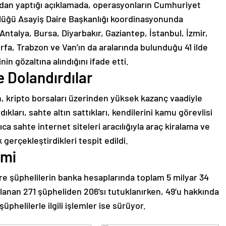
dan yaptığı açıklamada, operasyonların Cumhuriyet
rlüğü Asayiş Daire Başkanlığı koordinasyonunda
ntalya, Bursa, Diyarbakır, Gaziantep, İstanbul, İzmir,
fa, Trabzon ve Van’ın da aralarında bulunduğu 41 ilde
n gözaltına alındığını ifade etti.
 Dolandırdılar
 kripto borsaları üzerinden yüksek kazanç vaadiyle
ıkları, sahte altın sattıkları, kendilerini kamu görevlisi
ca sahte internet siteleri aracılığıyla araç kiralama ve
 gerçekleştirdikleri tespit edildi.
cmi
re şüphelilerin banka hesaplarında toplam 5 milyar 34
lanan 271 şüpheliden 206’sı tutuklanırken, 49’u hakkında
üphelilerle ilgili işlemler ise sürüyor.