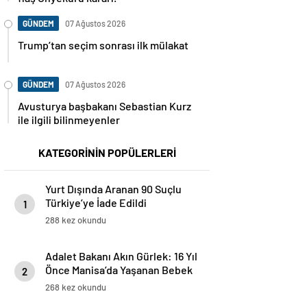
GÜNDEM
07 Ağustos 2026
Trump’tan seçim sonrası ilk mülakat
GÜNDEM
07 Ağustos 2026
Avusturya başbakanı Sebastian Kurz
ile ilgili bilinmeyenler
KATEGORİNİN POPÜLERLERİ
Yurt Dışında Aranan 90 Suçlu
Türkiye’ye İade Edildi
1
288 kez okundu
Adalet Bakanı Akın Gürlek: 16 Yıl
Önce Manisa’da Yaşanan Bebek
2
Ölümü Hadisesi Aydınlatıldı
268 kez okundu