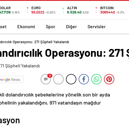
DOLAR
EURO
ALTIN
BITCOIN
47,7138
55,0222
6.526,40
3065440
0.16%
-0.02%
0,52
-0.3%
aset
Ekonomi
Spor
Diğer
Servisler
andırıcılık Operasyonu: 271 Şüpheli Yakalandı
olandırıcılık Operasyonu: 271
0
News
likli dolandırıcılık şebekelerine yönelik son bir ayda
phelinin yakalandığını, 971 vatandaşın mağdur
rasyon