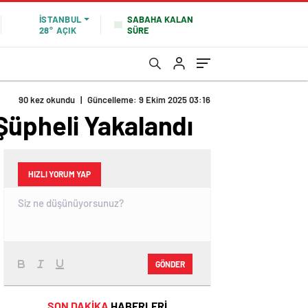
SABAHA KALAN
İSTANBUL
SÜRE
28°
AÇIK
90 kez okundu
|
Güncelleme: 9 Ekim 2025 03:16
 Şüpheli Yakalandı
HIZLI YORUM YAP
GÖNDER
SON DAKİKA
HABERLERİ